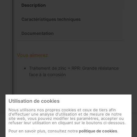
Description
Caractéristiques techniques
Documentation
Vous aimerez
Traitement de zinc + RPR: Grande résistance
face à la corrosión
Utilisation de cookies
Nous utilisons nos propres cookies et ceux de tiers afin
d'effectuer une analyse d'utilisation et de mesure de notre
site web, vous pouvez modifier les paramètres, accepter ou
refuser leur utilisation en cliquant sur le boutons ci-dessous.
ENTREPRISE
SUPPORT
Pour en savoir plus, consultez notre
politique de cookies
.