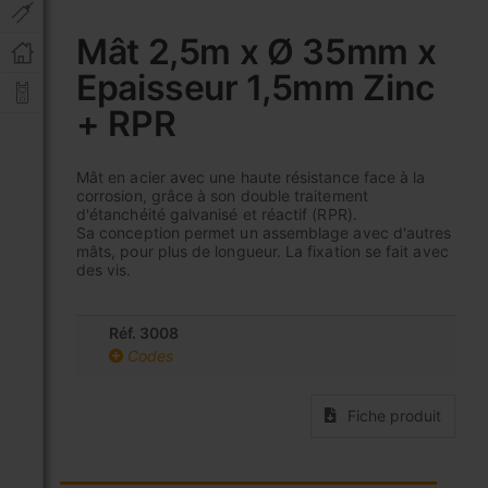
Skip
to
Mât 2,5m x Ø 35mm x
the
Epaisseur 1,5mm Zinc
beginning
of
+ RPR
the
images
gallery
Mât en acier avec une haute résistance face à la
corrosion, grâce à son double traitement
d'étanchéité galvanisé et réactif (RPR).
Sa conception permet un assemblage avec d'autres
mâts, pour plus de longueur. La fixation se fait avec
des vis.
Réf. 3008
Codes
Fiche produit