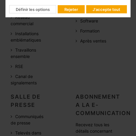
Qui sommes
FAQs
nous
Définir les options
Rejeter
J'accepte tout
Documentation
Réseau
Software
commercial
Formation
Installations
emblématiques
Après ventes
Travaillons
ensemble
RSE
Canal de
signalements
SALLE DE
ABONNEMENT
PRESSE
A LA E-
COMMUNICATION
Communiqués
de presse
Recevez tous les
détails concernant
Televés dans