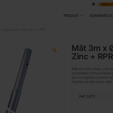
PAGE D'
PRODUIT
DOMAINES D'
x Epaisseur 2mm Zinc + RPR
Mât 3m x 
Zinc + RP
Mât en acier avec une ha
traitement d'étanchéité g
Sa conception permet un
fixation se fait avec des 
Réf. 3072