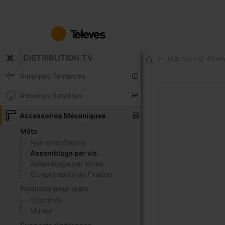
Allez
au
contenu
DISTRIBUTION TV
Mât 3m x Ø 40mm 
Accueil
Antennes Terrestres
Skip
Antennes Satellites
to
the
Accessoires Mécaniques
end
Mâts
of
Non emboîtables
the
Assemblage par vis
images
Assemblage par stries
gallery
Compléments de fixation
Fixations pour mâts
Cheminée
Murale