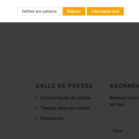
Définir les options
Rejeter
J'accepte tout
SALLE DE PRESSE
ABONNEM
Communiqués de presse
Recevez tous l
secteur
Televés dans les médias
Ressources