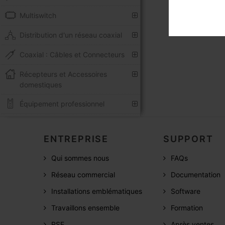
Multiswitch
Distribution d'un réseau coaxial
Coaxial : Câbles et Connecteurs
Récepteurs et Accessoires
domestiques
Équipement professionnel
ENTREPRISE
SUPPORT
Qui sommes nous
FAQs
Réseau commercial
Documentation
Installations emblématiques
Software
Travaillons ensemble
Formation
RSE
Après ventes