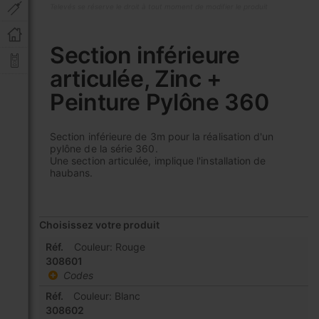
Televés se réserve le droit à tout moment de modifier le produit
Skip
to
Section inférieure
the
articulée, Zinc +
beginning
of
Peinture Pylône 360
the
images
gallery
Section inférieure de 3m pour la réalisation d'un
pylône de la série 360.
Une section articulée, implique l'installation de
haubans.
Choisissez votre produit
Articles
Réf.
Couleur: Rouge
du
308601
produit
Codes
groupé
Réf.
Couleur: Blanc
308602