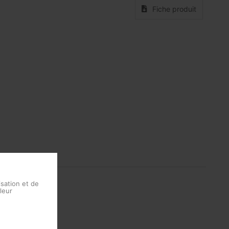
Fiche produit
mentation
isation et de
leur