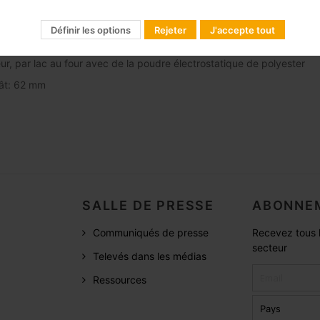
 de pylône 450 XL: 120 m (en fonction des conditions de calcul)
Définir les options
Rejeter
J'accepte tout
vanisé à chaud offre une meilleure durée de vie dans des conditions
ur, par lac au four avec de la poudre électrostatique de polyester
ât: 62 mm
SALLE DE PRESSE
ABONNEM
Communiqués de presse
Recevez tous l
secteur
Televés dans les médias
Ressources