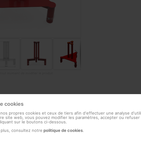
à tout moment de modifier le produit
actéristiques techniques
Information additionnelle
Docu
de cookies
 nos propres cookies et ceux de tiers afin d'effectuer une analyse d'util
e site web, vous pouvez modifier les paramètres, accepter ou refuser 
cliquant sur le boutons ci-dessous.
 plus, consultez notre
politique de cookies
.
e avec boulons de sécurité
et résistance mécanique