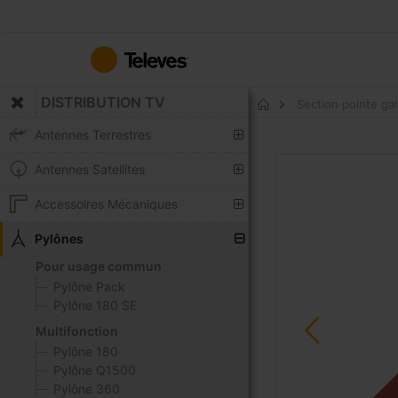
Allez
au
contenu
DISTRIBUTION TV
Section pointe ga
Accueil
Antennes Terrestres
Skip
Antennes Satellites
to
the
Accessoires Mécaniques
end
of
Pylônes
the
Pour usage commun
images
Pylône Pack
gallery
Pylône 180 SE
Multifonction
Pylône 180
Pylône Q1500
Pylône 360