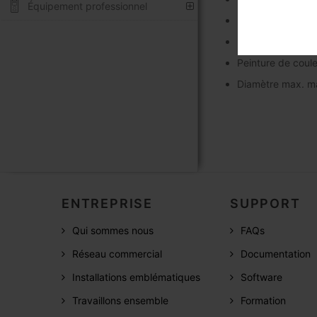
Équipement professionnel
Hauteur maximale
Le traitement gal
Peinture de coule
Diamètre max. m
ENTREPRISE
SUPPORT
Qui sommes nous
FAQs
Réseau commercial
Documentation
Installations emblématiques
Software
Travaillons ensemble
Formation