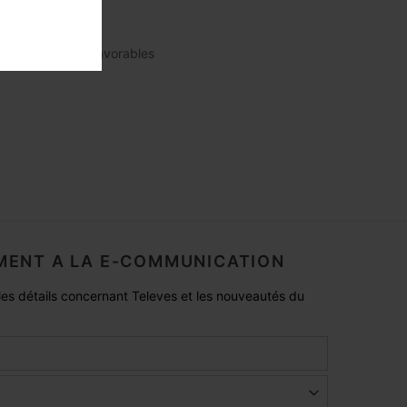
 de corrosion défavorables
ENT A LA E-COMMUNICATION
es détails concernant Televes et les nouveautés du