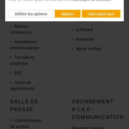
Qui sommes
FAQs
Définir les options
Rejeter
J'accepte tout
nous
Documentation
Réseau
Software
commercial
Formation
Installations
emblématiques
Après ventes
Travaillons
ensemble
RSE
Canal de
signalements
SALLE DE
ABONNEMENT
PRESSE
A LA E-
COMMUNICATION
Communiqués
de presse
Recevez tous les