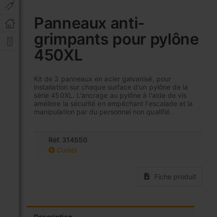
Skip
to
Panneaux anti-
the
grimpants pour pylône
beginning
of
450XL
the
images
gallery
Kit de 3 panneaux en acier galvanisé, pour
installation sur chaque surface d'un pylône de la
série 450XL. L'ancrage au pylône à l'aide de vis
améliore la sécurité en empêchant l'escalade et la
manipulation par du personnel non qualifié.
Réf. 314550
Codes
Fiche produit
Description