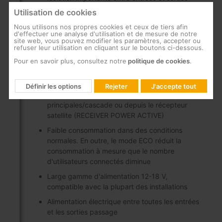
Utilisation de cookies
Technologie TForce intégrée, réglant
automatiquement (TERR. AMP. ACTIVE) le
Nous utilisons nos propres cookies et ceux de tiers afin
niveau de sortie terrestre au niveau optimal
d'effectuer une analyse d'utilisation et de mesure de notre
site web, vous pouvez modifier les paramètres, accepter ou
refuser leur utilisation en cliquant sur le boutons ci-dessous.
Interrupteur Low Gain (LG) / High Gain (HG) de
10dB pour gérer le signal d'entrée satellite
Pour en savoir plus, consultez notre
politique de cookies
.
pour chaque groupe de 8 usagers
Plusierus modes d’alimentation: alimentation
Définir les options
Rejeter
J'accepte tout
électrique, à distance par les lignes
principales/cascade ou depuis le récepteur
satellite (RECEIVER POWER ACTIVE)
Faible consommation dans des conditions
normales. En outre, le mode ECO réduit la
consommation à mesure que le nombre
d'utilisateurs connectés diminue
Large gamme d'alimentation 12-18 V,
compatible avec la plupart des installations
Alimentation électrique entre toutes les entrées
et les sorties passage