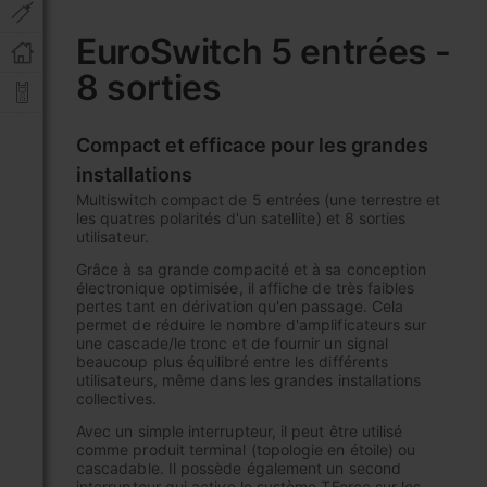
Skip
to
EuroSwitch 5 entrées -
the
8 sorties
beginning
of
the
Compact et efficace pour les grandes
images
gallery
installations
Multiswitch compact de 5 entrées (une terrestre et
les quatres polarités d'un satellite) et 8 sorties
utilisateur.
Grâce à sa grande compacité et à sa conception
électronique optimisée, il affiche de très faibles
pertes tant en dérivation qu'en passage. Cela
permet de réduire le nombre d'amplificateurs sur
une cascade/le tronc et de fournir un signal
beaucoup plus équilibré entre les différents
utilisateurs, même dans les grandes installations
collectives.
Avec un simple interrupteur, il peut être utilisé
comme produit terminal (topologie en étoile) ou
cascadable. Il possède également un second
interrupteur qui active le système TForce sur les