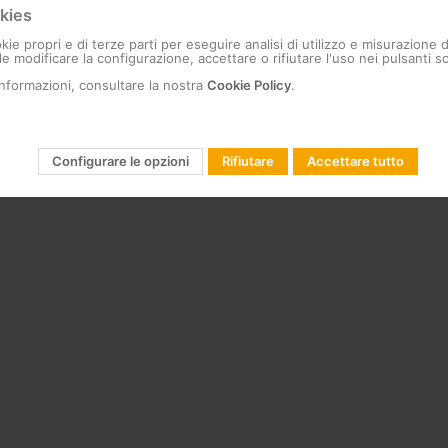
kies
idica per rinforzare la sua struttura
kie propri e di terze parti per eseguire analisi di utilizzo e misurazione 
i idrorepellenti, garantendo un’elevata protezione contro l’umidità
e modificare la configurazione, accettare o rifiutare l'uso nei pulsanti so
informazioni, consultare la nostra
Cookie Policy
.
25, ITU-T G.657.A2
stimento della fibra regolato: 900μm
ore arancione
Configurare le opzioni
Rifiutare
Accettare tutto