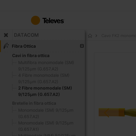
Salta
al
contenuto
DATACOM
Cavo FK2 monomoda
Home
Fibra Ottica
Cavi in fibra ottica
Vai
alla
Multifibra monomodale (SM)
fine
9/125μm (G.657.A2)
della
4 Fibre monomodale (SM)
galleria
9/125μm (G.657.A2)
di
2 Fibre monomodale (SM)
immagini
9/125μm (G.657.A2)
Bretelle in fibra ottica
Monomodale (SM) 9/125μm
(G.657.A2)
Monomodale (SM) 9/125μm
(G.657.A1)
Multimodale (MM) 50/125μm