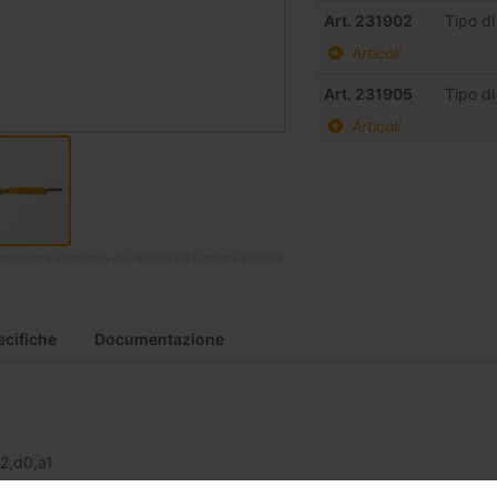
Art. 231902
Tipo d
Articoli
Art. 231905
Tipo d
Articoli
di modificare il prodotto e/o specifiche tecniche indicate
ecifiche
Documentazione
2,d0,a1
one