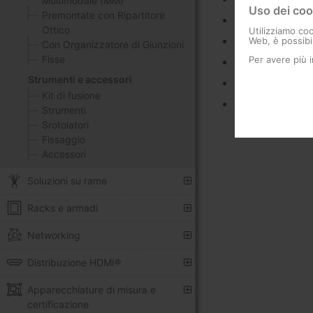
Multimodale (MM)
Uso dei coo
Premontate con Ripartitore
Include fibra aram
Ottico
Utilizziamo coo
Protetta con filat
Web, è possibil
Con Organizzatore di Giunzioni
Fisse
Per avere più 
Tipo di fibra 9/1
Strumenti e accessori
Diametro del rive
Kit di fusione
Guaina LSFH, col
Strumenti
Srotolatori
Fissaggio
Accessori
Soluzioni su rame
Racks e armadi
Networking
Distribuzione HDMI®
Apparecchiature di misura e
certificazione