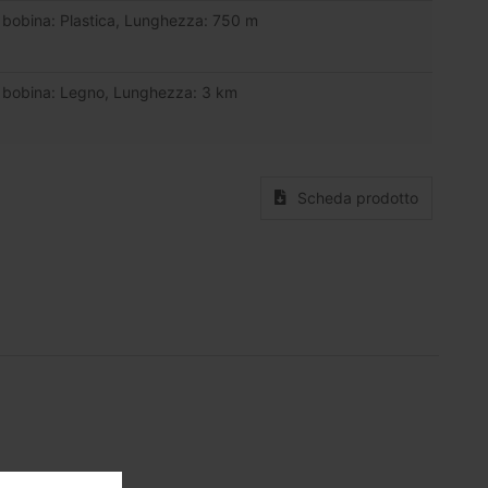
i bobina: Plastica, Lunghezza: 750 m
i bobina: Legno, Lunghezza: 3 km
Scheda prodotto