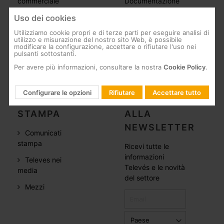
commerciale
Documentazione
Case studies
Software
Uso dei cookies
Utilizziamo cookie propri e di terze parti per eseguire analisi di
Lavora per noi
Formazione
utilizzo e misurazione del nostro sito Web, è possibile
modificare la configurazione, accettare o rifiutare l'uso nei
CSR
Postvendita
pulsanti sottostanti.
Canale di
Per avere più informazioni, consultare la nostra
Cookie Policy
.
segnalazione
Configurare le opzioni
Rifiutare
Accettare tutto
SALA
ABBONAMENTO
STAMPA
ALLA
NEWSLETTER
Comunicati
stampa
Ricevi tutte le
informazioni
Televes nei
Televés e le novità
media
del settore
Mezzi