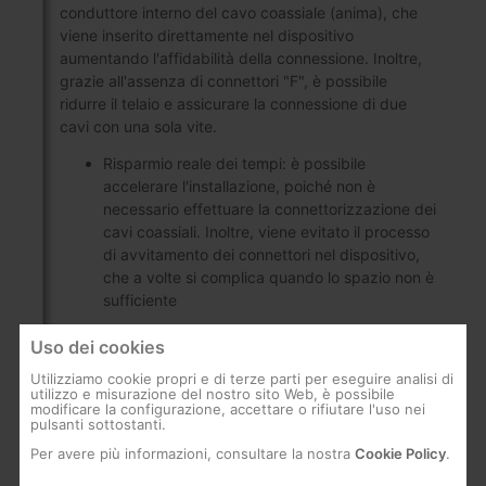
conduttore interno del cavo coassiale (anima), che
viene inserito direttamente nel dispositivo
aumentando l'affidabilità della connessione. Inoltre,
grazie all'assenza di connettori "F", è possibile
ridurre il telaio e assicurare la connessione di due
cavi con una sola vite.
Risparmio reale dei tempi: è possibile
accelerare l'installazione, poiché non è
necessario effettuare la connettorizzazione dei
cavi coassiali. Inoltre, viene evitato il processo
di avvitamento dei connettori nel dispositivo,
che a volte si complica quando lo spazio non è
sufficiente
Affidabilità della connessione: lo sportello che
Uso dei cookies
trattiene i cavi impedisce al cavo coassiale di
allentarsi
Utilizziamo cookie propri e di terze parti per eseguire analisi di
utilizzo e misurazione del nostro sito Web, è possibile
modificare la configurazione, accettare o rifiutare l'uso nei
Risparmio economico: non è necessario alcun
pulsanti sottostanti.
connettore aggiuntivo (o "F" o "IEC")
Per avere più informazioni, consultare la nostra
Cookie Policy
.
Ottimizzazione dello spazio: gli ingressi e le