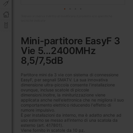
Televes si riserva il diritto di modificare il prodotto e/o specifiche
tecniche indicate
Vai
all'inizio
Mini-partitore EasyF 3
della
Vie 5...2400MHz
galleria
di
8,5/7,5dB
immagini
Partitore mini da 3 vie con sistema di connessione
EasyF, per segnali SMATV. La sua innovativa
dimensione ultra-piccola consente l'installazione
ovunque, incluse scatole di piccole
dimensioni.Inoltre, la miniturizzazione viene
applicata anche nell'elettronica che ne migliora il suo
comportamento elettrico riducendo l'effetto di
rumore impulsivo.
È per installazioni da interno, ma è adatto anche ad
uso esterno se messo all'interno di una scatola da
esterno (art. 417801).
Viene fornito in scatole da 10 pz.