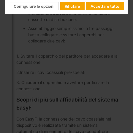
uscite si trovano sempre sullo stesso lato del
Configurare le opzioni
Rifiutare
Accettare tutto
dispositivo, evitando di piegare i cavi coassiali
e facilitando il lavoro all'interno di armadi e
cassette di distribuzione.
Assemblaggio semplicissimo in tre passaggi:
basta collegare e svitare i coperchi per
collegare due cavi:
1. Svitare il coperchio del partitore per accedere alla
connessione
2.Inserire i cavi coassiali pre-spelati
3. Chiudere il coperchio e avvitare per fissare la
connessione
Scopri di più sull'affidabilità del sistema
EasyF
Con EasyF, la connessione del cavo coassiale nel
dispositivo è realizzata tramite un sistema
automatico di inserimento del cavo (conduttore