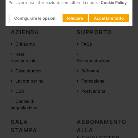
Per avere più informazioni, consultare la nostra
Cookie Policy
.
Configurare le opzioni
Rifiutare
Accettare tutto
AZIENDA
SUPPORTO
Chi siamo
FAQs
Rete
commerciale
Documentazione
Case studies
Software
Lavora per noi
Formazione
CSR
Postvendita
Canale di
segnalazione
SALA
ABBONAMENTO
STAMPA
ALLA