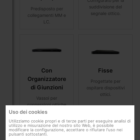
Configurato per la
suddivisione del
Predisposto per
segnale ottico.
collegamenti MM e
LC.
Con
Fisse
Organizzatore
Progettate per
di Giunzioni
ospitare dispositivi
ottici.
Vassoi per
connessioni ottiche
con vassoio
Uso dei cookies
organizzatore interno
Utilizziamo cookie propri e di terze parti per eseguire analisi di
per la fusione.
utilizzo e misurazione del nostro sito Web, è possibile
modificare la configurazione, accettare o rifiutare l'uso nei
pulsanti sottostanti.