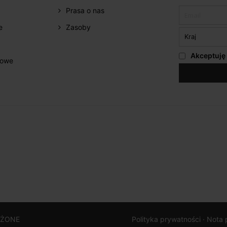
Prasa o nas
e
Zasoby
Akceptuję
żowe
EŻONE
Polityka prywatności ·
Nota 