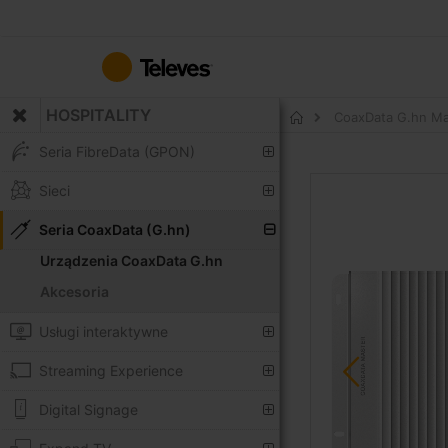
Przejdź
do
treści
HOSPITALITY
CoaxData G.hn Ma
Strona
główna
Seria FibreData (GPON)
Przejdź
Sieci
na
koniec
Seria CoaxData (G.hn)
galerii
Urządzenia CoaxData G.hn
Akcesoria
Usługi interaktywne
Streaming Experience
Digital Signage