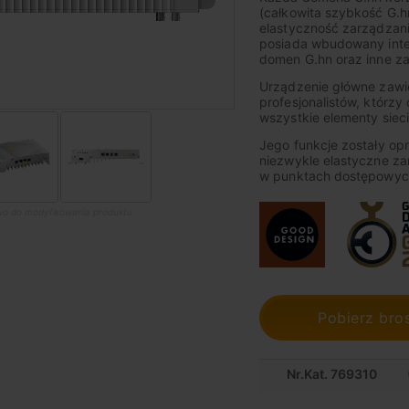
(całkowita szybkość G.h
elastyczność zarządzan
posiada wbudowany inter
domen G.hn oraz inne z
Urządzenie główne zawie
profesjonalistów, którzy
wszystkie elementy sieci
Jego funkcje zostały o
niezwykle elastyczne zar
w punktach dostępowyc
awo do modyfikowania produktu
Pobierz bro
Nr.Kat. 769310