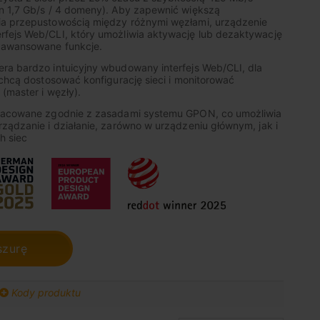
n 1,7 Gb/s / 4 domeny). Aby zapewnić większą
ia przepustowością między różnymi węzłami, urządzenie
fejs Web/CLI, który umożliwia aktywację lub dezaktywację
aawansowane funkcje.
ra bardzo intuicyjny wbudowany interfejs Web/CLI, dla
 chcą dostosować konfigurację sieci i monitorować
 (master i węzły).
pracowane zgodnie z zasadami systemu GPON, co umożliwia
ządzanie i działanie, zarówno w urządzeniu głównym, jak i
h siec
szurę
Kody produktu