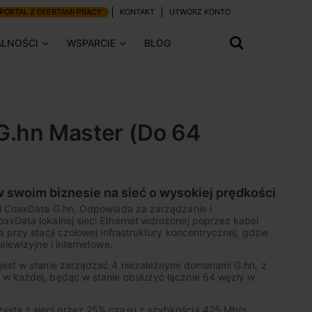
PORTAL Z OFERTAMI PRACY
KONTAKT
UTWÓRZ KONTO
ALNOŚCI
WSPARCIE
BLOG
G.hn Master (Do 64
 swoim biznesie na sieć o wysokiej prędkości
ji CoaxData G.hn. Odpowiada za zarządzanie i
axData lokalnej sieci Ethernet wdrożonej poprzez kabel
a przy stacji czołowej infrastruktury koncentrycznej, gdzie
elewizyjne i internetowe.
jest w stanie zarządzać 4 niezależnymi domenami G.hn, z
w każdej, będąc w stanie obsłużyć łącznie 64 węzły w
ysta z sieci przez 25% czasu z szybkością 425 Mb/s