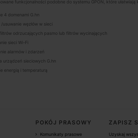
wane funkcjonalności podobne do systemu GPON, które ułatwiają k
ie 4 domenami G.hn
/usuwanie węzłów w sieci
filtrów odrzucających pasmo lub filtrów wycinających
ie sieci Wi-Fi
nie alarmów i zdarzeń
ja urządzeń sieciowych G.hn
e energią i temperaturą
POKÓJ PRASOWY
ZAPISZ 
Komunikaty prasowe
Uzyskaj wszys