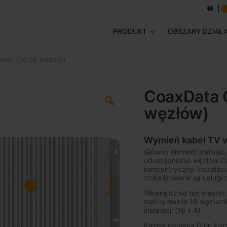
PRODUKT
OBSZARY DZIAŁ
ster (Do 64 węzłów)
CoaxData 
węzłów)
Wymień kabel TV w
Główny element instalac
udostępnianie węzłów Co
koncentryczny. Instalacj
zlokalizowane są usługi t
Wewnętrznie ten master 
maksymalnie 16 węzłami 
instalacji (16 x 4).
Każda domena G.hn korz