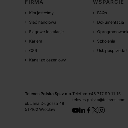
FIRMA
WSPARCIE
Kim jesteśmy
FAQs
Sieć handlowa
Dokumentacja
Flagowe Instalacje
Oprogramowani
Kariera
Szkolenia
CSR
Usł. posprzeda
Kanał zgłoszeniowy
Televes Polska Sp. z o.o.
Telefon: +48 717 90 11 15
televes.polska@televes.com
ul. Jana Długosza 48
51-162 Wrocław