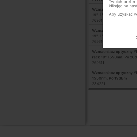
Twoich prefere
klikając na nas
Wzmacniacz optyczny YE
Aby uzyskać wi
19", 1550nm, Po 20dBm
769615
Wzmacniacz optyczny YE
19", 1550nm, Po 17dBm
769616
Wzmacniacz optyczny Y
rack 19" 1550nm, Po 20
769611
Wzmacniacz optyczny Y
1550nm, Po 19dBm
234221