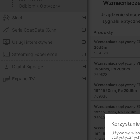
Wzmacniacze 
Odbiornik Optyczny
Urządzenie stoso
Sieci
sygnału optyczn
Seria CoaxData (G.hn)
Produkty
Wzmacniacz optyczny ED
Usługi interaktywne
20dBm
234220
Streaming Experience
Wzmacniacz optyczny YE
Digital Signage
1550nm, Po 20dBm
769623
Expand TV
Wzmacniacz optyczny ED
19" 1550nm, Po 20dBm
769630
Wzmacniacz optyczny ED
19" 1550nm, Po 14dBm
769631
Korzystanie
Wzmacniacz optyczny ED
Używamy własny
19" 1550nm, Po 10dBm
statystycznyc
769632