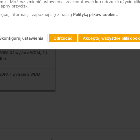
ncji. Możesz zmienić ustawienia, zaakceptować lub odrzucić użycie pli
tępny przycisk.
DFA 8 wyjść z WDM, 1U rack
ęcej informacji, zapoznaj się z naszą
Polityką plików cookie.
.
DFA 8 wyjść z WDM, 1U rack
Skonfiguruj ustawienia
Odrzucać
Akceptuj wszystkie pliki cook
EDFA 32 wyjść z WDM, 2U
dBm
EDFA 1 wyjście z WDM