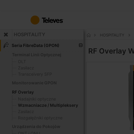
Przejdź
do
treści
HOSPITALITY
HOSPITALITY
Strona
główna
Seria FibreData (GPON)
RF Overlay
W
Terminal Linii Optycznej
OLT
Zasilacz
Transceivery SFP
Monitorowanie GPON
RF Overlay
Nadajniki optyczne
Wzmacniacze / Multipleksery
Zasilacz
Rozgałęźniki optyczne
Urządzenia do Pokojów
ONT i ONU