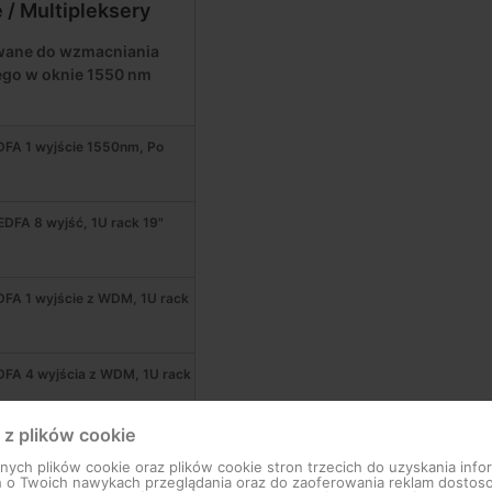
/ Multipleksery
wane do wzmacniania
ego w oknie 1550 nm
FA 1 wyjście 1550nm, Po
DFA 8 wyjść, 1U rack 19"
FA 1 wyjście z WDM, 1U rack
FA 4 wyjścia z WDM, 1U rack
 z plików cookie
FA 8 wyjść z WDM, 1U rack
ch plików cookie oraz plików cookie stron trzecich do uzyskania infor
h o Twoich nawykach przeglądania oraz do zaoferowania reklam dosto