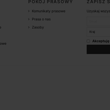
POKÓJ PRASOWY
ZAPISZ 
Komunikaty prasowe
Uzyskaj wszys
Prasa o nas
e
Zasoby
Akceptuję
żowe