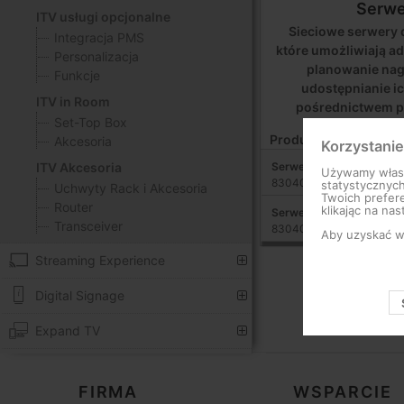
Serwe
ITV usługi opcjonalne
Sieciowe serwery 
Integracja PMS
które umożliwiają a
Personalizacja
planowanie nag
Funkcje
udostępnianie i
ITV in Room
pośrednictwem pl
Set-Top Box
Produkty
Akcesoria
Korzystanie
Serwer nPVR Do 20 strum
ITV Akcesoria
Używamy własny
830401
statystycznyc
Uchwyty Rack i Akcesoria
Twoich prefere
Router
klikając na nas
Serwer nPVR Do 95 strum
Transceiver
830403
Aby uzyskać wi
Streaming Experience
Digital Signage
Expand TV
FIRMA
WSPARCIE