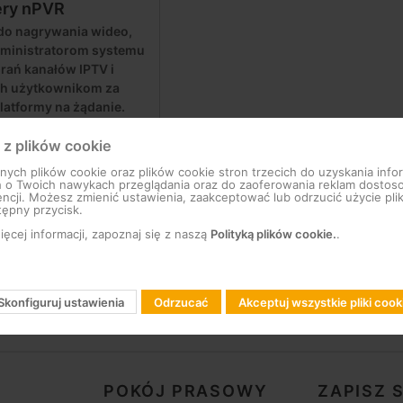
ry nPVR
do nagrywania wideo,
dministratorom systemu
rań kanałów IPTV i
ch użytkownikom za
atformy na żądanie.
 z plików cookie
ieni, 1 TB pamięci
ch plików cookie oraz plików cookie stron trzecich do uzyskania infor
h o Twoich nawykach przeglądania oraz do zaoferowania reklam dosto
ncji. Możesz zmienić ustawienia, zaakceptować lub odrzucić użycie pli
tępny przycisk.
ieni, 1 TB pamięci
ęcej informacji, zapoznaj się z naszą
Polityką plików cookie.
.
Skonfiguruj ustawienia
Odrzucać
Akceptuj wszystkie pliki cook
POKÓJ PRASOWY
ZAPISZ 