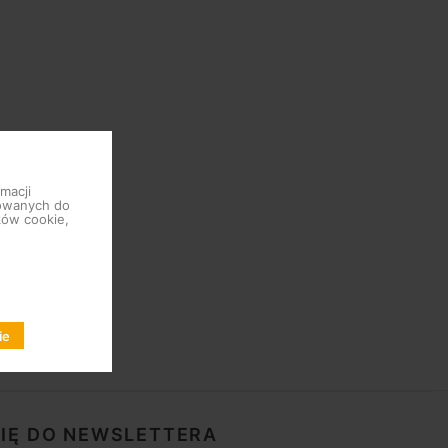
macji
sowanych do
ków cookie,
ie
SIĘ DO NEWSLETTERA