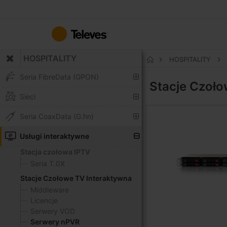
Przejdź
do
treści
HOSPITALITY
HOSPITALITY
Strona
główna
Seria FibreData (GPON)
Stacje Czoł
Sieci
Seria CoaxData (G.hn)
Usługi interaktywne
Stacja czołowa IPTV
Seria T.0X
Stacje Czołowe TV Interaktywna
Middleware
Licencje
Serwery VOD
Serwery nPVR