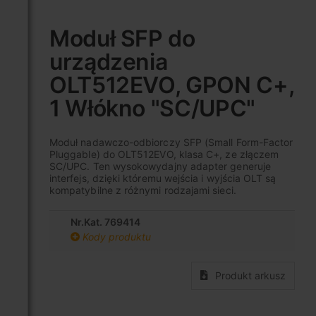
Przejdź
na
Moduł SFP do
początek
urządzenia
galerii
OLT512EVO, GPON C+,
1 Włókno "SC/UPC"
Moduł nadawczo-odbiorczy SFP (Small Form-Factor
Pluggable) do OLT512EVO, klasa C+, ze złączem
SC/UPC. Ten wysokowydajny adapter generuje
interfejs, dzięki któremu wejścia i wyjścia OLT są
kompatybilne z różnymi rodzajami sieci.
Nr.Kat. 769414
Kody produktu
Produkt arkusz