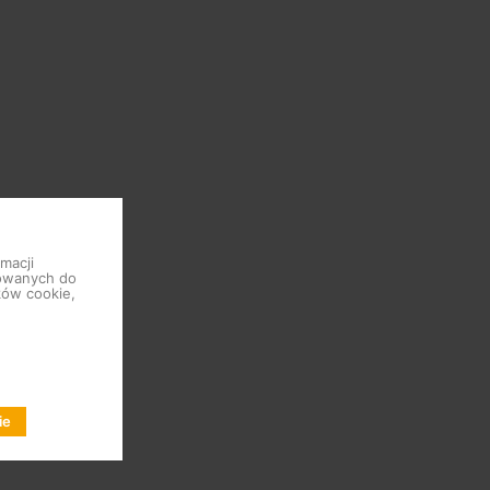
macji
sowanych do
ków cookie,
ie