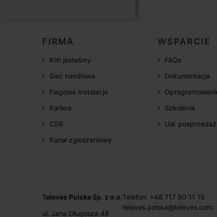
FIRMA
WSPARCIE
Kim jesteśmy
FAQs
Sieć handlowa
Dokumentacja
Flagowe Instalacje
Oprogramowani
Kariera
Szkolenia
CSR
Usł. posprzeda
Kanał zgłoszeniowy
Televes Polska Sp. z o.o.
Telefon: +48 717 90 11 15
televes.polska@televes.com
ul. Jana Długosza 48