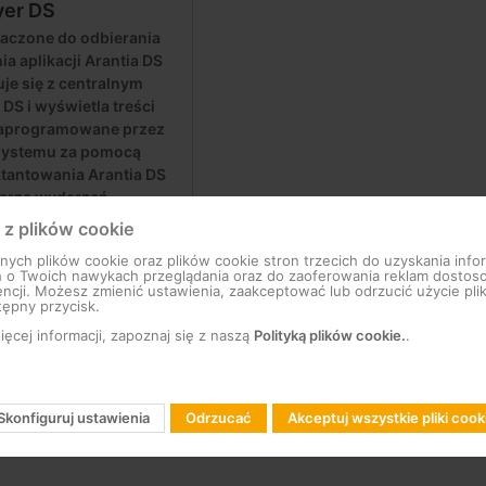
yer DS
aczone do odbierania
ia aplikacji Arantia DS
je się z centralnym
DS i wyświetla treści
zaprogramowane przez
 systemu za pomocą
ktantowania Arantia DS
darza wydarzeń
 z plików cookie
ch plików cookie oraz plików cookie stron trzecich do uzyskania infor
a roczna na korzystanie z
h o Twoich nawykach przeglądania oraz do zaoferowania reklam dosto
vés w każdym playerze digital
ncji. Możesz zmienić ustawienia, zaakceptować lub odrzucić użycie pli
tępny przycisk.
ęcej informacji, zapoznaj się z naszą
Polityką plików cookie.
.
is V2 WiFi
Skonfiguruj ustawienia
Odrzucać
Akceptuj wszystkie pliki cook