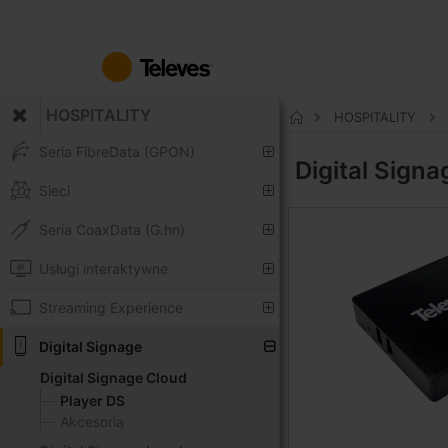
Przejdź
do
treści
HOSPITALITY
HOSPITALITY
Strona
główna
Seria FibreData (GPON)
Digital Sign
Sieci
Seria CoaxData (G.hn)
Usługi interaktywne
Streaming Experience
Digital Signage
Digital Signage Cloud
Player DS
Akcesoria