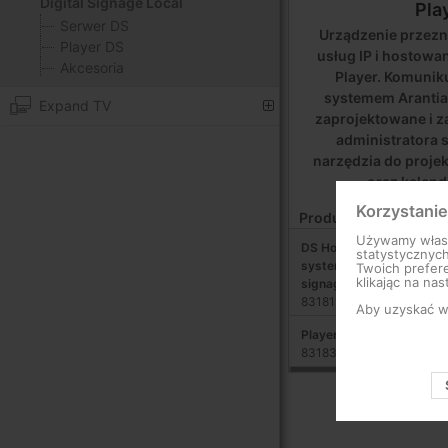
Digital Signage Local
Pla
Serwer DS
Urządzenie przezn
Player DS
usług IP i hostowan
Akcesoria
Player. Komuniku
systemem Arantia 
Expand TV
zaprojektowane i 
administratora
narzędzia do proje
oraz kalen
Korzystanie
Produkty
Używamy własny
DS Hosting Cloud Licencj
statystycznyc
systemu Arantia DS Tele
Twoich prefere
klikając na nas
signage
831811
Aby uzyskać wi
Player Arantia DS Nemes
831831