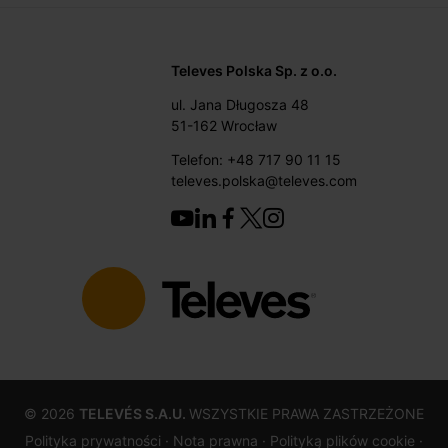
Televes Polska Sp. z o.o.
ul. Jana Długosza 48
51-162 Wrocław
Telefon: +48 717 90 11 15
televes.polska@televes.com
©
2026
TELEVÉS S.A.U.
WSZYSTKIE PRAWA ZASTRZEŻONE
Polityka prywatności ·
Nota prawna
· Polityką plików cookie
·