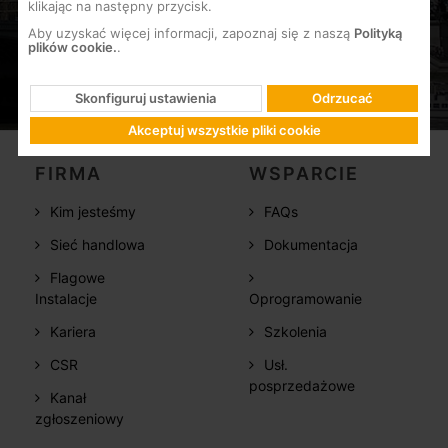
klikając na następny przycisk.
Aby uzyskać więcej informacji, zapoznaj się z naszą
Polityką
plików cookie.
.
Skonfiguruj ustawienia
Odrzucać
Akceptuj wszystkie pliki cookie
FIRMA
WSPARCIE
Kim jesteśmy
FAQs
Sieć handlowa
Dokumentacja
Flagowe
Instalacje
Oprogramowanie
Kariera
Szkolenia
CSR
Usł.
posprzedażowe
Kanał
zgłoszeniowy