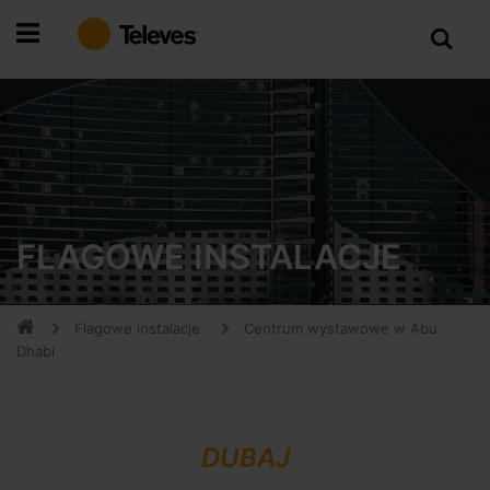
Przejdź
do
treści
FLAGOWE INSTALACJE
Flagowe instalacje
Centrum wystawowe w Abu
Dhabi
DUBAJ