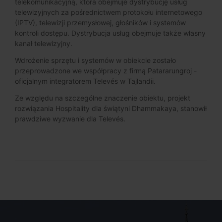
telekomunikacyjną, która obejmuje dystrybucję usług
telewizyjnych za pośrednictwem protokołu internetowego
(IPTV), telewizji przemysłowej, głośników i systemów
kontroli dostępu. Dystrybucja usług obejmuje także własny
kanał telewizyjny.
Wdrożenie sprzętu i systemów w obiekcie zostało
przeprowadzone we współpracy z firmą Patararungroj -
oficjalnym integratorem Televés w Tajlandii.
Ze względu na szczególne znaczenie obiektu, projekt
rozwiązania Hospitality dla świątyni Dhammakaya, stanowił
prawdziwe wyzwanie dla Televés.