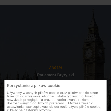
ANGLIA
Parlament Brytyjski
Korzystanie z plików cookie
Używamy własnych plików cookie oraz plików cookie stron
trzecich do uzyskania informacji statystycznych o Twoich
nawykach przeglądania oraz do zaoferowania reklam
dostosowanych do Twoich preferencji. Możesz zmienić
ustawienia, zaakceptować lub odrzucić użycie plików cookie,
klikając na następny przycisk.