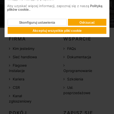
Aby uzyskać więcej informacji, zapoznaj się z naszą
Polityką
plików cookie.
.
Skonfiguruj ustawienia
Odrzucać
Akceptuj wszystkie pliki cookie
FIRMA
WSPARCIE
Kim jesteśmy
FAQs
Sieć handlowa
Dokumentacja
Flagowe
Instalacje
Oprogramowanie
Kariera
Szkolenia
CSR
Usł.
posprzedażowe
Kanał
zgłoszeniowy
POKÓJ
ZAPISZ SIĘ