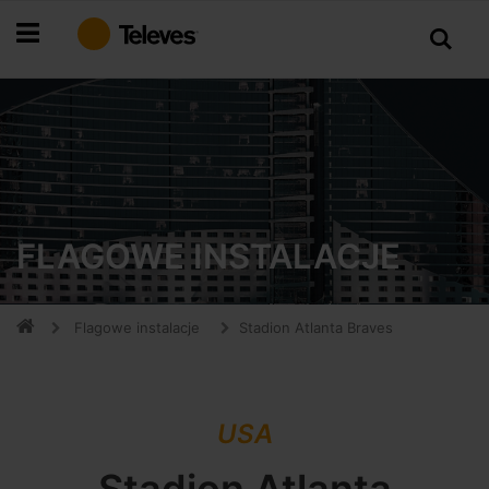
Przejdź
do
treści
FLAGOWE INSTALACJE
Flagowe instalacje
Stadion Atlanta Braves
USA