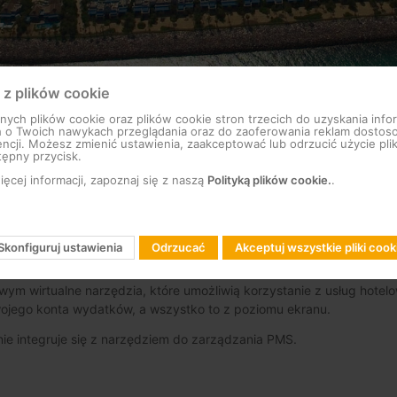
 z plików cookie
ch plików cookie oraz plików cookie stron trzecich do uzyskania infor
h o Twoich nawykach przeglądania oraz do zaoferowania reklam dosto
 się na Wyspie Bananowej, sztucznej wyspie na wybrzeżu Doha (Katar
ncji. Możesz zmienić ustawienia, zaakceptować lub odrzucić użycie pli
tępny przycisk.
ęcej informacji, zapoznaj się z naszą
Polityką plików cookie.
.
talacji stworzonej z materiałów najwyższej jakości, aby zapewnić dł
stęp na wyspę produkty te muszą być stabilne, łatwe do obsługi i 
Skonfiguruj ustawienia
Odrzucać
Akceptuj wszystkie pliki cook
łączy rozwiązania w zakresie stacji czołowych i kodowania Televes 
m wirtualne narzędzia, które umożliwią korzystanie z usług hotel
ojego konta wydatków, a wszystko to z poziomu ekranu.
ie integruje się z narzędziem do zarządzania PMS.