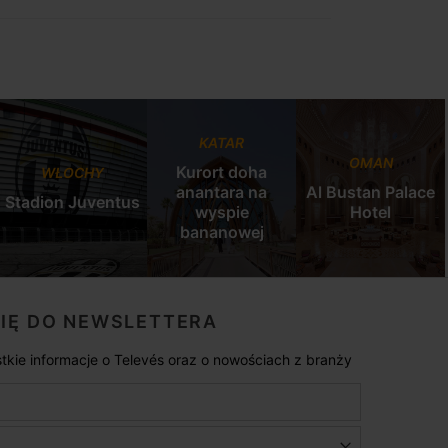
KATAR
OMAN
Kurort doha
WŁOCHY
anantara na
Al Bustan Palace
Stadion Juventus
wyspie
Hotel
bananowej
SIĘ DO NEWSLETTERA
tkie informacje o Televés oraz o nowościach z branży