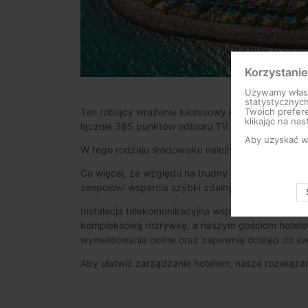
Korzystanie
Używamy własny
statystycznyc
Ten robiący wrażenie luksusowy kurort znajdujący
Twoich prefere
klikając na nas
łącznie 385 punktów odbioru TV.
Aby uzyskać wi
W tego rodzaju środowisku należy korzystać z ins
Co więcej, ze względu na trudny i ograniczony do
zespołowi wsparcia szybki zdalny dostęp.
Instalacja telekomunikacyjna wspomnianego hotelu 
kompleksową rozrywkę, a naszym gościom hotelowy
wymeldowania online oraz zapewnią dostęp do sw
Aby ułatwić zarządzanie hotelem, nasze rozwiązan