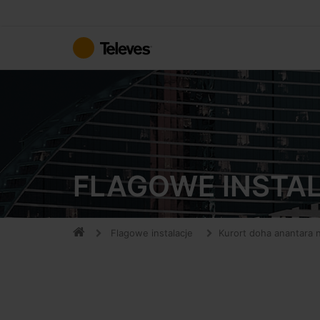
Przejdź
do
treści
FLAGOWE INSTA
Flagowe instalacje
Kurort doha anantara