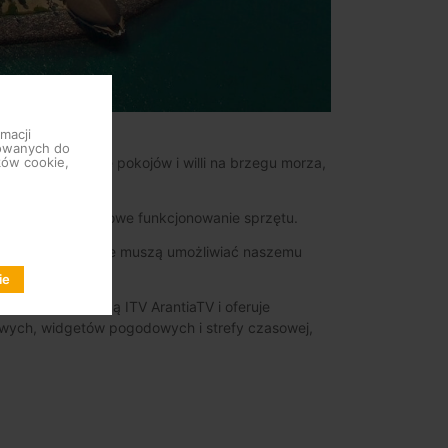
macji
sowanych do
), to połączenie pokojów i willi na brzegu morza,
ków cookie,
ugotrwałe prawidłowe funkcjonowanie sprzętu.
konserwacji, a także muszą umożliwiać naszemu
ie
z naszą platformą ITV ArantiaTV i oferuje
owych, widgetów pogodowych i strefy czasowej,