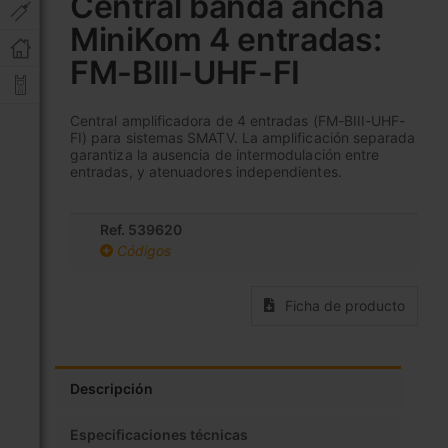
Central banda ancha
comienzo
MiniKom 4 entradas:
de
la
FM-BIII-UHF-FI
galería
de
imágenes
Central amplificadora de 4 entradas (FM-BIII-UHF-
FI) para sistemas SMATV. La amplificación separada
garantiza la ausencia de intermodulación entre
entradas, y atenuadores independientes.
Ref. 539620
Códigos
Ficha de producto
Descripción
Especificaciones técnicas