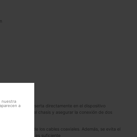
ón
e nuestra
 aparecen a
(vivo), que se inserta directamente en el dispositivo
 posible reducir el chasis y asegurar la conexión de dos
la conectorización de los cables coaxiales. Además, se evita el
do el espacio no es suficiente