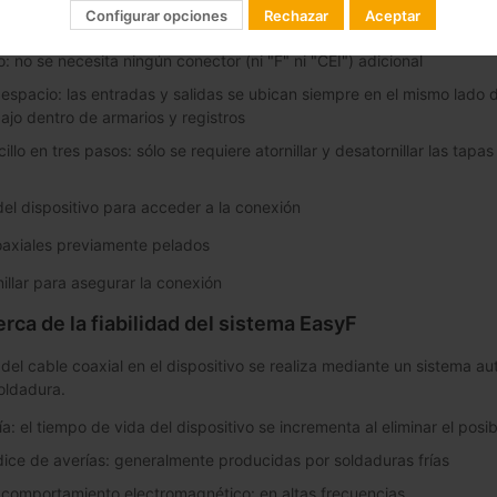
Configurar opciones
Rechazar
Aceptar
exión: la brida que sujeta los cables impide que el coaxial se suelte
 no se necesita ningún conector (ni "F" ni "CEI") adicional
espacio: las entradas y salidas se ubican siempre en el mismo lado de
abajo dentro de armarios y registros
llo en tres pasos: sólo se requiere atornillar y desatornillar las tapa
 del dispositivo para acceder a la conexión
coaxiales previamente pelados
nillar para asegurar la conexión
ca de la fiabilidad del sistema EasyF
del cable coaxial en el dispositivo se realiza mediante un sistema au
soldadura.
a: el tiempo de vida del dispositivo se incrementa al eliminar el posi
dice de averías: generalmente producidas por soldaduras frías
 comportamiento electromagnético: en altas frecuencias