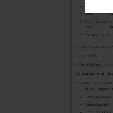
Fiabilidad de con
Ahorro económico:
Optimización del 
facilitando el tr
Montaje muy senci
1. Desatornillar la tapa
2. Insertar los cables 
3. Cerrar la tapa y ator
Descubre más acer
Con EasyF, la conexión 
contacto, sin requerir 
Como el primer dí
Reducción del ín
Optimización del