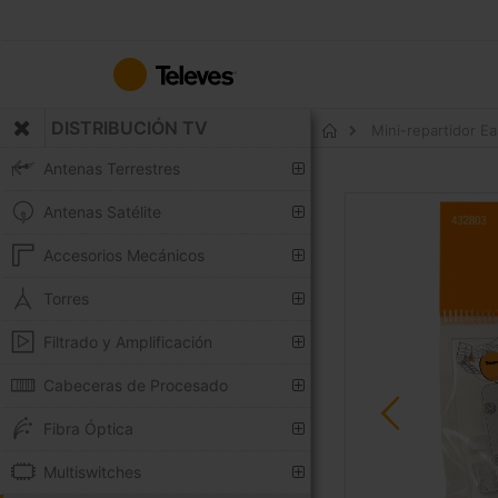
Ir
al
contenido
DISTRIBUCIÓN TV
Mini-repartidor E
Inicio
Antenas Terrestres
Saltar
Antenas Satélite
al
final
Accesorios Mecánicos
de
la
Torres
galería
Filtrado y Amplificación
de
imágenes
Cabeceras de Procesado
Fibra Óptica
Multiswitches