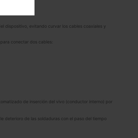
l dispositivo, evitando curvar los cables coaxiales y
s para conectar dos cables:
tomatizado de inserción del vivo (conductor interno) por
ble deterioro de las soldaduras con el paso del tiempo