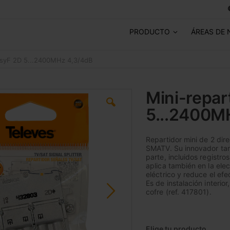
PRODUCTO
ÁREAS DE 
asyF 2D 5...2400MHz 4,3/4dB
Mini-repar
5...2400M
Repartidor mini de 2 dir
SMATV. Su innovador tama
parte, incluidos registr
aplica también en la el
eléctrico y reduce el efe
Es de instalación interio
cofre (ref. 417801).
Elige tu producto