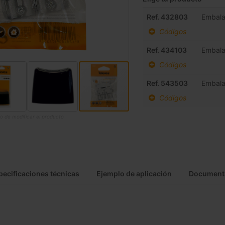
Elementos
Ref. 432803
Embala
de
Códigos
artículos
agrupados
Ref. 434103
Embala
Códigos
Ref. 543503
Embala
Códigos
o de modificar el producto
pecificaciones técnicas
Ejemplo de aplicación
Document