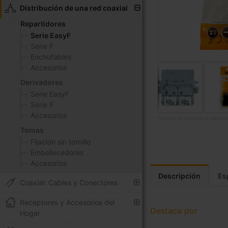
Distribución de una red coaxial
Repartidores
Serie EasyF
Serie F
Enchufables
Accesorios
Derivadores
Serie EasyF
Serie F
Accesorios
Televés se reserva el derech
Tomas
Saltar
Fijación sin tornillo
al
Embellecedores
comienzo
Accesorios
de
Descripción
Es
la
Coaxial: Cables y Conectores
galería
de
Receptores y Accesorios del
imágenes
Destaca por
Hogar