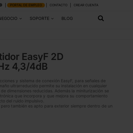
PORTAL DE EMPLEO
CONTACTO
CREAR CUENTA
NEGOCIO
SOPORTE
BLOG
tidor EasyF 2D
Hz 4,3/4dB
ecciones y sistema de conexión EasyF, para señales de
ño ultrarreducido permite su instalación en cualquier
os de dimensiones reducidas. Además la miniturización se
ectrónica que incorpora y que mejora su comportamiento
cto del ruido impulsivo.
r, pero también es apto para exterior siempre dentro de un