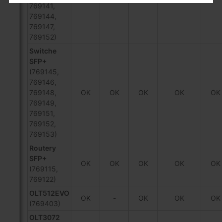
769141,
769144,
769147,
769152)
Switche
SFP+
(769145,
769146,
769148,
OK
OK
OK
OK
OK
769149,
769151,
769152,
769153)
Routery
SFP+
OK
OK
OK
OK
OK
(769115,
769122)
OLT512EVO
OK
-
OK
OK
OK
(769403)
OLT3072