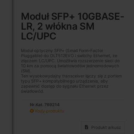
Przejdź
na
Moduł SFP+ 10GBASE-
początek
LR, 2 włókna SM
galerii
LC/UPC
Moduł optyczny SFP+ (Small Form-Factor
Pluggable) do OLT512EVO i switchy Ethernet, ze
złączem LC/UPC. Umożliwia rozszerzenie sieci do
10 km za pomocą światłowodów jednomodowych
(SM).
Ten wysokowydajny transceiver łączy się z portem
typu SFP+ kompatybilnego urządzenia, aby
zapewnić dostęp do sygnału Ethernet przez
światłowód.
Nr.Kat. 769214
Kody produktu
Produkt arkusz