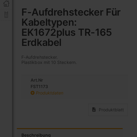
Zum
Anfang
F-Aufdrehstecker Für
der
Kabeltypen:
Bildgalerie
springen
EK1672plus TR-165
Erdkabel
F-Aufdrehstecker.
Plastikbox mit 10 Steckern.
Art.Nr
FST1173
Produktdaten
Produktblatt
Beschreibung