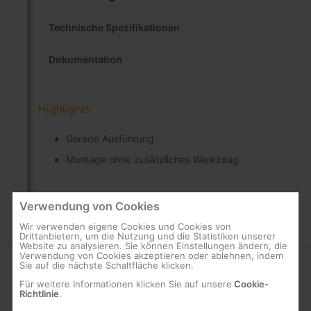
Technische Spezifikationen
Dokumentation
Highlights
Gerade Ausführung
Montage ohne zusätzliches Werkzeug
Verwendung von Cookies
Wir verwenden eigene Cookies und Cookies von
Drittanbietern, um die Nutzung und die Statistiken unserer
Website zu analysieren. Sie können Einstellungen ändern, die
Verwendung von Cookies akzeptieren oder ablehnen, indem
Sie auf die nächste Schaltfläche klicken.
ÜBER
SUPPORT
Für weitere Informationen klicken Sie auf unsere
Cookie-
Richtlinie
.
Firmenprofil
FAQs