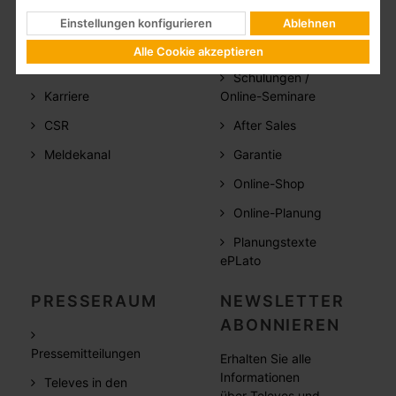
Dokumentation
Einstellungen konfigurieren
Ablehnen
Vertriebsstandorte
Software
Alle Cookie akzeptieren
Referenzen
Schulungen /
Karriere
Online-Seminare
CSR
After Sales
Meldekanal
Garantie
Online-Shop
Online-Planung
Planungstexte
ePLato
PRESSERAUM
NEWSLETTER
ABONNIEREN
Pressemitteilungen
Erhalten Sie alle
Informationen
Televes in den
über Televes und