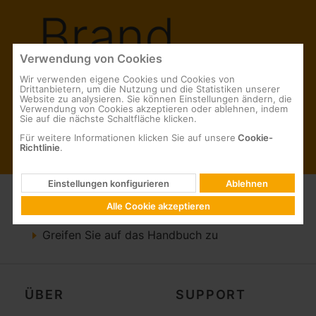
Verwendung von Cookies
Wir verwenden eigene Cookies und Cookies von
Drittanbietern, um die Nutzung und die Statistiken unserer
Website zu analysieren. Sie können Einstellungen ändern, die
Verwendung von Cookies akzeptieren oder ablehnen, indem
Sie auf die nächste Schaltfläche klicken.
Für weitere Informationen klicken Sie auf unsere
Cookie-
Richtlinie
.
Einstellungen konfigurieren
Ablehnen
Handbuch Corporate Identity
Alle Cookie akzeptieren
Greifen Sie auf das Handbuch zu
ÜBER
SUPPORT