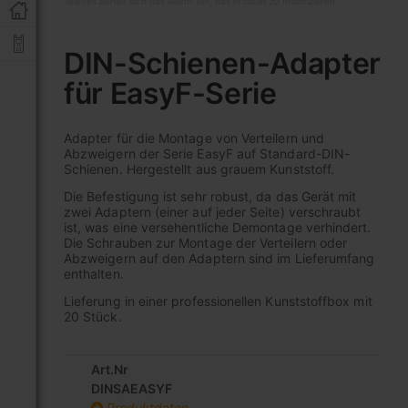
Televes behält sich das Recht vor, das Produkt zu modifizieren
Zum
Anfang
DIN-Schienen-Adapter
der
für EasyF-Serie
Bildgalerie
springen
Adapter für die Montage von Verteilern und
Abzweigern der Serie EasyF auf Standard-DIN-
Schienen. Hergestellt aus grauem Kunststoff.
Die Befestigung ist sehr robust, da das Gerät mit
zwei Adaptern (einer auf jeder Seite) verschraubt
ist, was eine versehentliche Demontage verhindert.
Die Schrauben zur Montage der Verteilern oder
Abzweigern auf den Adaptern sind im Lieferumfang
enthalten.
Lieferung in einer professionellen Kunststoffbox mit
20 Stück.
Art.Nr
DINSAEASYF
Produktdaten