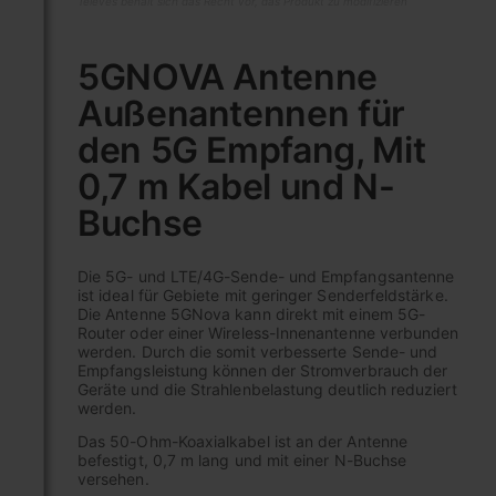
Televes behält sich das Recht vor, das Produkt zu modifizieren
Zum
Anfang
5GNOVA Antenne
der
Außenantennen für
Bildgalerie
springen
den 5G Empfang, Mit
0,7 m Kabel und N-
Buchse
Die 5G- und LTE/4G-Sende- und Empfangsantenne
ist ideal für Gebiete mit geringer Senderfeldstärke.
Die Antenne 5GNova kann direkt mit einem 5G-
Router oder einer Wireless-Innenantenne verbunden
werden. Durch die somit verbesserte Sende- und
Empfangsleistung können der Stromverbrauch der
Geräte und die Strahlenbelastung deutlich reduziert
werden.
Das 50-Ohm-Koaxialkabel ist an der Antenne
befestigt, 0,7 m lang und mit einer N-Buchse
versehen.