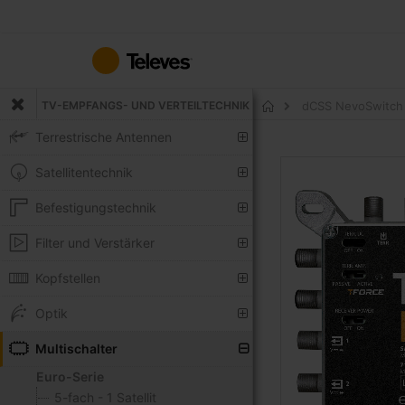
Zum
Inhalt
springen
TV-EMPFANGS- UND VERTEILTECHNIK
dCSS NevoSwitch 5
Startseite
Terrestrische Antennen
Zum
Satellitentechnik
Ende
der
Befestigungstechnik
Bildgalerie
springen
Filter und Verstärker
Kopfstellen
Optik
Multischalter
Euro-Serie
5-fach - 1 Satellit