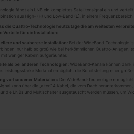
logie fängt ein LNB ein komplettes Satellitensignal ein und verteilt
ombination aus High- (H) und Low-Band (L), in einem Frequenzberei
ass die Quattro-Technologie heutzutage die am weitesten verbreit
Vorteile für die Installation:
ellere und sauberere Installation:
Bei der WideBand-Technologie ist
rbinden, nur halb so groß wie bei herkömmlichen Quattro-Anlagen, so 
ion mit weniger Kabeln aufgeräumter.
ite als bei anderen Technologien:
WideBand-Kanäle können dank ih
s leistungsstarke Merkmal ermöglicht die Bereitstellung einer größe
g vorhandener Materialien:
Die WideBand-Technologie ermöglicht 
 Signal kann über die „alten“ 4 Kabel, die vom Dach herunterkommen, v
nur die LNBs und Multischalter ausgetauscht werden müssen, um Wi