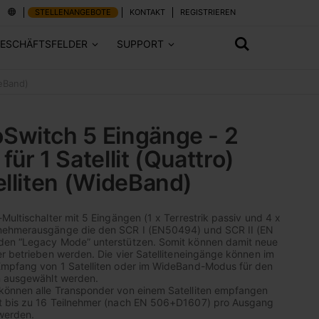
STELLENANGEBOTE
KONTAKT
REGISTRIEREN
ESCHÄFTSFELDER
SUPPORT
deBand)
Switch 5 Eingänge - 2
ür 1 Satellit (Quattro)
elliten (WideBand)
Multischalter mit 5 Eingängen (1 x Terrestrik passiv und 4 x
nehmerausgänge die den SCR I (EN50494) und SCR II (EN
den “Legacy Mode” unterstützen. Somit können damit neue
r betrieben werden. Die vier Satelliteneingänge können im
mpfang von 1 Satelliten oder im WideBand-Modus für den
n ausgewählt werden.
önnen alle Transponder von einem Satelliten empfangen
t bis zu 16 Teilnehmer (nach EN 506+D1607) pro Ausgang
 werden.