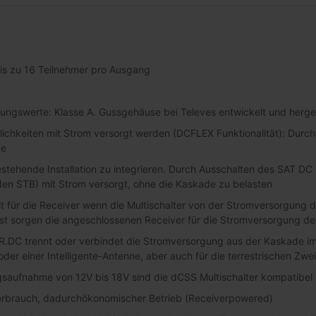
is zu 16 Teilnehmer pro Ausgang
ungswerte: Klasse A. Gussgehäuse bei Televes entwickelt und herges
ichkeiten mit Strom versorgt werden (DCFLEX Funktionalität): Durch 
ge
estehende Installation zu integrieren. Durch Ausschalten des SAT DC
 den STB) mit Strom versorgt, ohne die Kaskade zu belasten
it für die Receiver wenn die Multischalter von der Stromversorgu
ist sorgen die angeschlossenen Receiver für die Stromversorgung des
R.DC trennt oder verbindet die Stromversorgung aus der Kaskade im 
der einer Intelligente-Antenne, aber auch für die terrestrischen Zwei
ngsaufnahme von 12V bis 18V sind die dCSS Multischalter kompatibe
erbrauch, dadurchökonomischer Betrieb (Receiverpowered)