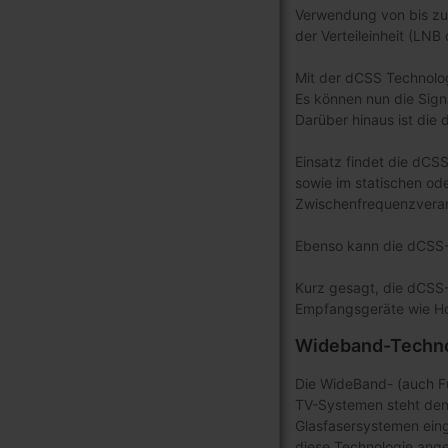
Verwendung von bis zu 
der Verteileinheit (LN
Mit der dCSS Technolo
Es können nun die Sign
Darüber hinaus ist die
Einsatz findet die dCS
sowie im statischen ode
Zwischenfrequenzverarbe
Ebenso kann die dCSS-Te
Kurz gesagt, die dCSS-T
Empfangsgeräte wie Ho
Wideband-Techno
Die WideBand- (auch Fu
TV-Systemen steht den 
Glasfasersystemen einge
diese Technologie ange