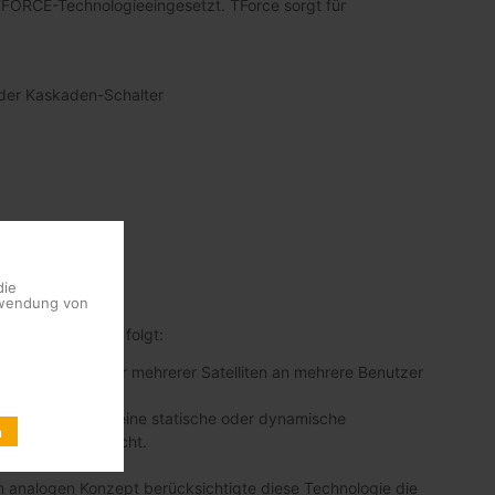
TFORCE-Technologieeingesetzt. TForce sorgt für
oder Kaskaden-Schalter
die
erwendung von
haften sind wie folgt:
ignalen eines oder mehrerer Satelliten an mehrere Benutzer
dies wird durch eine statische oder dynamische
n
abstimmung erreicht.
 analogen Konzept berücksichtigte diese Technologie die