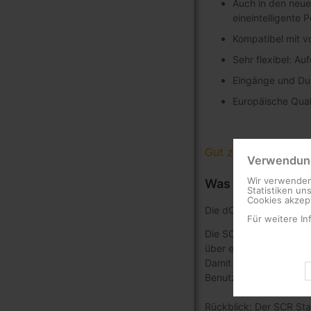
Auch in den neue
eineintelligente
Kompatibel mit v
Sehr flexibel: A
Eingänge und Dur
Europäische Qual
Gut zu wissen
Verwendung
Wir verwenden
Was bedeutet dC
Statistiken un
Cookies akzept
Die dCSS-Technologie i
Für weitere In
Die SCR-Technologie (Sa
über ein einziges Koaxi
Damit werden nicht meh
Benutzerbandzuordnung
Rückblick: Der SCR Sta