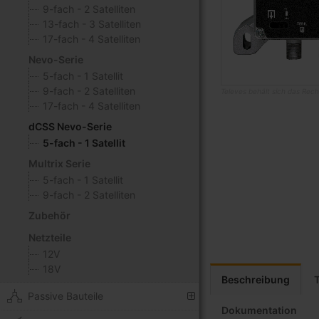
9-fach - 2 Satelliten
13-fach - 3 Satelliten
17-fach - 4 Satelliten
Nevo-Serie
5-fach - 1 Satellit
9-fach - 2 Satelliten
Televes behält sich das Rech
17-fach - 4 Satelliten
Zum
dCSS Nevo-Serie
Anfang
5-fach - 1 Satellit
der
Bildgalerie
Multrix Serie
springen
5-fach - 1 Satellit
9-fach - 2 Satelliten
Zubehör
Netzteile
12V
18V
Beschreibung
Passive Bauteile
Dokumentation