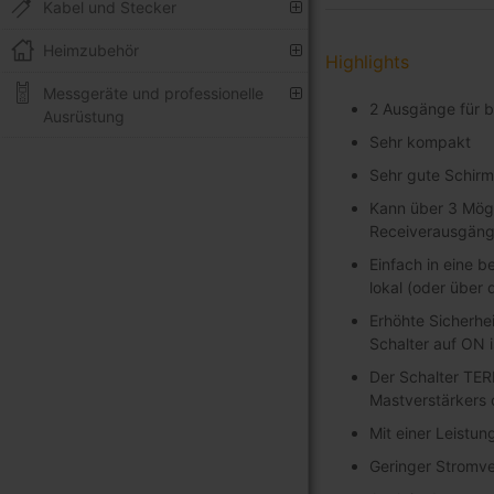
Kabel und Stecker
Heimzubehör
Highlights
Messgeräte und professionelle
2 Ausgänge für b
Ausrüstung
Sehr kompakt
Sehr gute Schirm
Kann über 3 Mögl
Receiverausgän
Einfach in eine b
lokal (oder über
Erhöhte Sicherhe
Schalter auf ON 
Der Schalter TER
Mastverstärkers o
Mit einer Leistu
Geringer Stromv