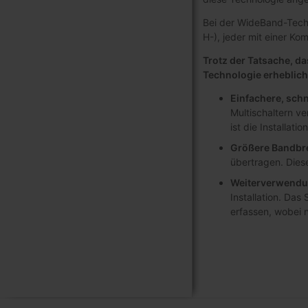
Bei der WideBand-Techno
H-), jeder mit einer K
Trotz der Tatsache, d
Technologie erhebliche 
Einfachere, schn
Multischaltern ve
ist die Installat
Größere Bandbre
übertragen. Diese
Weiterverwendun
Installation. Das
erfassen, wobei 