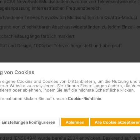
n dCSS NevoSwitchMultischaltern wird die von Televesentwickelte 
 Pegelanpassung imterrestrischen Frequenzbereich
orhandenen Televes NevoSwitch Multischaltern (im Quattro-Modus)
ufgrund von zuschaltbaren Abschlusswiderständen zu jedem Einzel- 
chschleifausgänge farblich markiert
ität und Design, 100% bei Televes hergestellt und überprüft
 von Cookies
 eigene Cookies und Cookies von Drittanbietern, um die Nutzung und 
SS Technologie?
serer Website zu analysieren. Sie können Einstellungen ändern, die V
ieren oder ablehnen, indem Sie auf die nächste Schaltfläche klicken.
st die Weiterentwicklung der bekannten SCR-Technologie, die Eigensc
formationen klicken Sie auf unsere
Cookie-Richtlinie
.
tellite Channel Router) ermöglicht die vollständige Verteilung von S
alkabel.
r Kabel im Haus benötigt um weitere Empfangsgeräte zu bedienen, 
Einstellungen konfigurieren
Ablehnen
Alle Cookie akzeptiere
 und die Verwendung von DiSEqC-Befehlen für die Satellitensignal
ndard (EN50494) wurde bereits 2004 entwickelt. Basierend auf dem