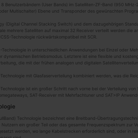
8 Benutzerbändern (User Bands) im Satelliten-ZF-Band (950 MHz-215
B oder Multischalter) Ebene und Transponder des gewünschten Progr
gy (Digital Channel Stacking Switch) und dem dazugehörigen Stand
ale mehrere Satelliten auf maximal 32 Receiver verteilt werden die a
 dCSS-Technologie rückwärtskompatibel mit SCR.
S-Technologie in unterschiedlichen Anwendungen bei Einzel oder Meh
r dynamischen Betriebsmodus. Letztere ist eine flexible und kosteng
itung, die mit der frühen analogen und digitalen Satellitenverteilu
chnologie mit Glasfaserverteilung kombiniert werden, was die Reichw
echnologie ist ein großer Schritt nach vorne bei der Verteilung von S
megateways, SAT-Receiver mit Mehrfachtuner und SAT>IP Anwendun
logie
llBand) Technologie bezeichnet eine Breitband-Übertragungstechni
Nutzern ein großer Teil oder das gesamte Frequenzspektrum zur Ve
setzt werden, wo lange Kabelstrecken erforderlich sind, oder in rei
passt sind.