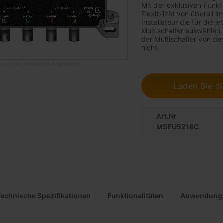
Mit der exklusiven Funkt
Flexibilität von überall
Installateur die für die 
Multischalter auswählen.
der Multischalter von de
nicht.
t vor, das Produkt zu modifizieren
Laden Sie d
Art.Nr
MSEU5216C
Technische Spezifikationen
Funktionalitäten
Anwendungs