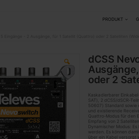
PRODUKT
G
 Eingänge - 2 Ausgänge, für 1 Satellit (Quattro) oder 2 Satelliten (Wi
dCSS Nevo
Ausgänge, f
oder 2 Sat
Kaskadierbarer Einkabel-
SAT), 2 dCSS/dSCR-Teil
50607) Standard sowie 
und existierende Receive
Quattro-Modus für den E
Empfang von 2 Satellite
Dynamischer Modus: Es k
werden. Es können dami
über ein Kabel versorgt