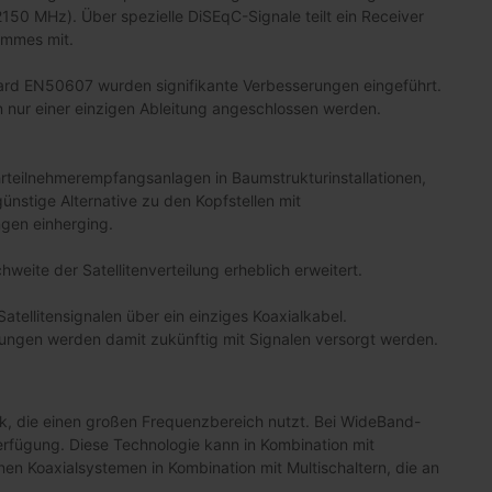
0 MHz). Über spezielle DiSEqC-Signale teilt ein Receiver
ammes mit.
ard EN50607 wurden signifikante Verbesserungen eingeführt.
n nur einer einzigen Ableitung angeschlossen werden.
rteilnehmerempfangsanlagen in Baumstrukturinstallationen,
ünstige Alternative zu den Kopfstellen mit
ngen einherging.
eite der Satellitenverteilung erheblich erweitert.
atellitensignalen über ein einziges Koaxialkabel.
gen werden damit zukünftig mit Signalen versorgt werden.
k, die einen großen Frequenzbereich nutzt. Bei WideBand-
rfügung. Diese Technologie kann in Kombination mit
nen Koaxialsystemen in Kombination mit Multischaltern, die an