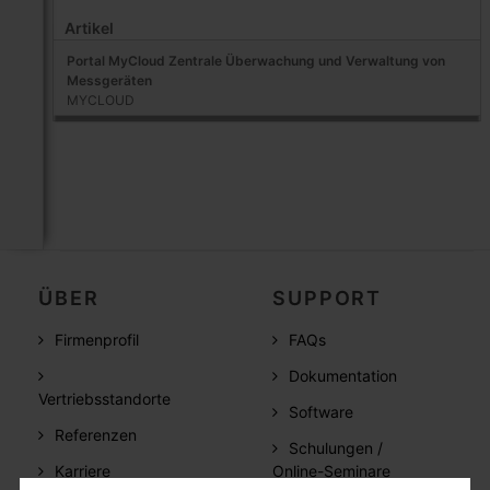
Artikel
Portal MyCloud Zentrale Überwachung und Verwaltung von
Messgeräten
MYCLOUD
ÜBER
SUPPORT
Firmenprofil
FAQs
Dokumentation
Vertriebsstandorte
Software
Referenzen
Schulungen /
Karriere
Online-Seminare