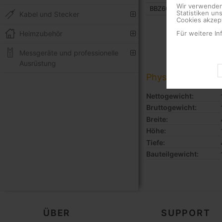
Wir verwenden
BBZ60G
Statistiken un
Kabel und Stecker
Cookies akzept
Für weitere In
Heimzubehör
Messgeräte und professionelle
Ausrüstung
Physische Daten
Nettogewicht:
Bruttogewicht:
Breite:
Höhe:
Tiefe:
Bauteilgewicht:
ÜBER
SUPPORT