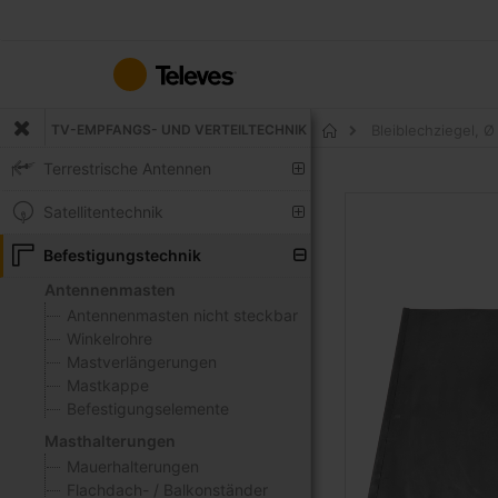
Zum
Inhalt
springen
TV-EMPFANGS- UND VERTEILTECHNIK
Bleiblechziegel, 
Startseite
Terrestrische Antennen
Zum
Satellitentechnik
Ende
der
Befestigungstechnik
Bildgalerie
Antennenmasten
springen
Antennenmasten nicht steckbar
Winkelrohre
Mastverlängerungen
Mastkappe
Befestigungselemente
Masthalterungen
Mauerhalterungen
Flachdach- / Balkonständer