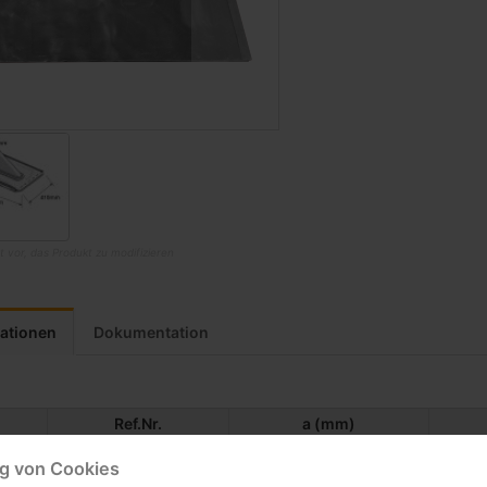
t vor, das Produkt zu modifizieren
kationen
Dokumentation
Ref.Nr.
a (mm)
X2010
410
 von Cookies
X2011
410