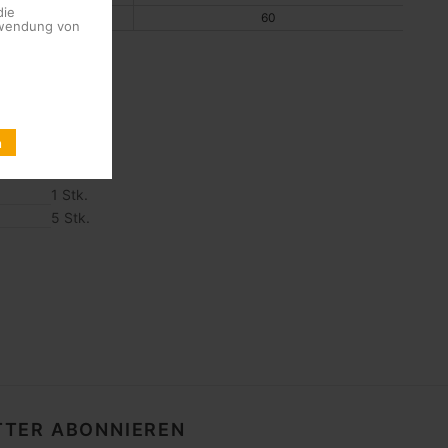
die
480
60
erwendung von
n
g
1 Stk.
5 Stk.
TER ABONNIEREN