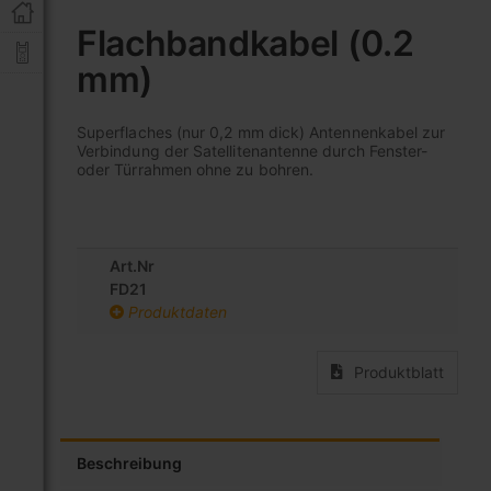
Zum
Anfang
Flachbandkabel (0.2
der
mm)
Bildgalerie
springen
Superflaches (nur 0,2 mm dick) Antennenkabel zur
Verbindung der Satellitenantenne durch Fenster-
oder Türrahmen ohne zu bohren.
Art.Nr
FD21
Produktdaten
Produktblatt
Beschreibung