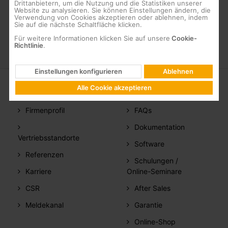
Drittanbietern, um die Nutzung und die Statistiken unserer
Fassadendurchbohrungen
Website zu analysieren. Sie können Einstellungen ändern, die
Verwendung von Cookies akzeptieren oder ablehnen, indem
Sie auf die nächste Schaltfläche klicken.
Für weitere Informationen klicken Sie auf unsere
Cookie-
Richtlinie
.
Einstellungen konfigurieren
Ablehnen
Alle Cookie akzeptieren
ÜBER
SUPPORT
Firmenprofil
FAQs
Dokumentation
Vertriebsstandorte
Software
Referenzen
Schulungen /
Karriere
Online-Seminare
CSR
After Sales
Meldekanal
Garantie
Online-Shop