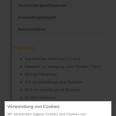
Technische Spezifikationen
Anwendungsbeispiel
Dokumentation
Highlights
Superflaches Kabel (nur 0.2 mm)
Geiegnet zur Verlegung unter Fenster / Türen
Geringe Dämpfung
17.5 cm Kabellänge ohne Buchsen
26.5 cm Kabellänge mit Buchsen
75 Ohm Impedanz
Frequenzbereich 950 MHz - 2150 MHz
Verwendung von Cookies
Empfohlen zur Vermeidung von
Wir verwenden eigene Cookies und Cookies von