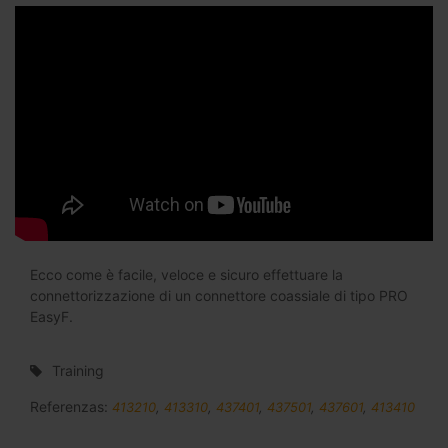
Ecco come è facile, veloce e sicuro effettuare la
connettorizzazione di un connettore coassiale di tipo PRO
EasyF.
Training
Referenzas:
413210
,
413310
,
437401
,
437501
,
437601
,
413410