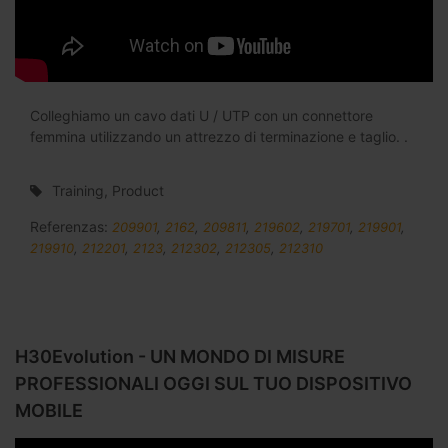
Colleghiamo un cavo dati U / UTP con un connettore
femmina utilizzando un attrezzo di terminazione e taglio. .
Training, Product
Referenzas:
209901
,
2162
,
209811
,
219602
,
219701
,
219901
,
219910
,
212201
,
2123
,
212302
,
212305
,
212310
H30Evolution - UN MONDO DI MISURE
PROFESSIONALI OGGI SUL TUO DISPOSITIVO
MOBILE