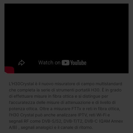
L'H30Crystal è il nuovo misuratore di campo multistandard
che completa la serie di strumenti portatili H30. È in grado
di effettuare misure in fibra ottica e si distingue per
l'accuratezza delle misure di attenuazione e di livello di
potenza ottica. Oltre a misurare FTTx e reti in fibra ottica,
l'H30 Crystal può anche analizzare IPTV, reti Wi-Fi e
segnali RF come DVB-S/S2, DVB-T/T2, DVB-C (QAM Annex
A/B) , segnali analogici e il canale di ritorno.