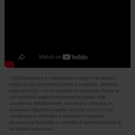
L'H30Evolution è un misuratore di campo che unisce il
meglio di uno strumento portatile e compatto, distintivo
della serie H30, con funzionalità rivoluzionarie. Grazie al
suo innovativo sistema multischermo basato sulla
connettività WiFi/Bluetooth, l'utente puù utilizzare un
qualunque dispositivo mobile (Android, iOS o PC) per
visualizzare e controllare a distanza il misuratore,
sfruttando la flessibilità e comodità di gestione propria di
un sistema senza cavi.