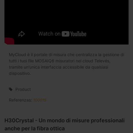
MyCloud è il portale di misura che centralizza la gestione di
tutti i tuoi file MOSAIQ6 misuratori nel cloud Televés,
tramite un'unica interfaccia accessibile da qualsiasi
dispositivo.
Product
Referenzas:
100015
H30Crystal - Un mondo di misure professionali
anche per la fibra ottica