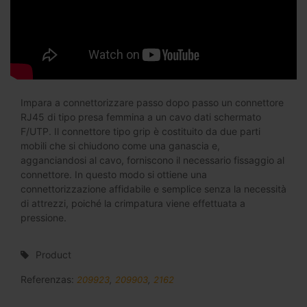
Impara a connettorizzare passo dopo passo un connettore
RJ45 di tipo presa femmina a un cavo dati schermato
F/UTP. Il connettore tipo grip è costituito da due parti
mobili che si chiudono come una ganascia e,
agganciandosi al cavo, forniscono il necessario fissaggio al
connettore. In questo modo si ottiene una
connettorizzazione affidabile e semplice senza la necessità
di attrezzi, poiché la crimpatura viene effettuata a
pressione.
Product
Referenzas:
209923
,
209903
,
2162