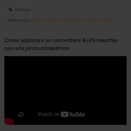
Product
Referenzas:
593501
,
593502
,
593503
,
593504
,
593505
Come applicare un connettore RJ45 maschio
con una pinza crimpatrice