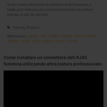
Scopri come utilizzando un attrezzo di terminazione e
taglio puoi ottenere una connettorizzazione più pulita e
precisa, in soli 30 secondi.
Training, Product
Referenzas:
209901
,
2162
,
209811
,
219602
,
219701
,
219901
,
219910
,
212201
,
2123
,
212302
,
212305
,
212310
Come installare un connettore dati RJ45
femmina utilizzando attrezzatura professionale.