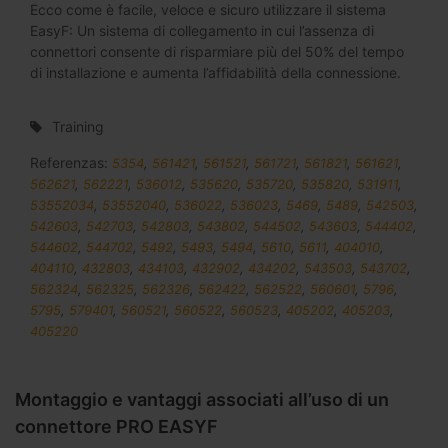
Ecco come è facile, veloce e sicuro utilizzare il sistema
EasyF: Un sistema di collegamento in cui l’assenza di
connettori consente di risparmiare più del 50% del tempo
di installazione e aumenta l’affidabilità della connessione.
Training
Referenzas:
5354
,
561421
,
561521
,
561721
,
561821
,
561621
,
562621
,
562221
,
536012
,
535620
,
535720
,
535820
,
531911
,
53552034
,
53552040
,
536022
,
536023
,
5469
,
5489
,
542503
,
542603
,
542703
,
542803
,
543802
,
544502
,
543603
,
544402
,
544602
,
544702
,
5492
,
5493
,
5494
,
5610
,
5611
,
404010
,
404110
,
432803
,
434103
,
432902
,
434202
,
543503
,
543702
,
562324
,
562325
,
562326
,
562422
,
562522
,
560601
,
5796
,
5795
,
579401
,
560521
,
560522
,
560523
,
405202
,
405203
,
405220
Montaggio e vantaggi associati all’uso di un
connettore PRO EASYF