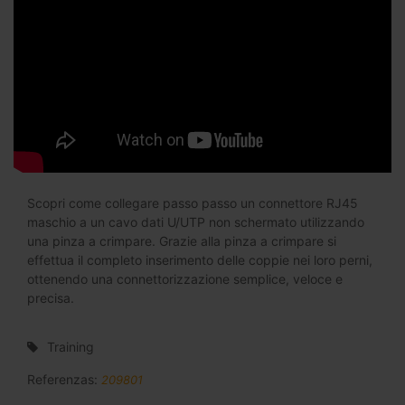
Scopri come collegare passo passo un connettore RJ45
maschio a un cavo dati U/UTP non schermato utilizzando
una pinza a crimpare. Grazie alla pinza a crimpare si
effettua il completo inserimento delle coppie nei loro perni,
ottenendo una connettorizzazione semplice, veloce e
precisa.
Training
Referenzas:
209801