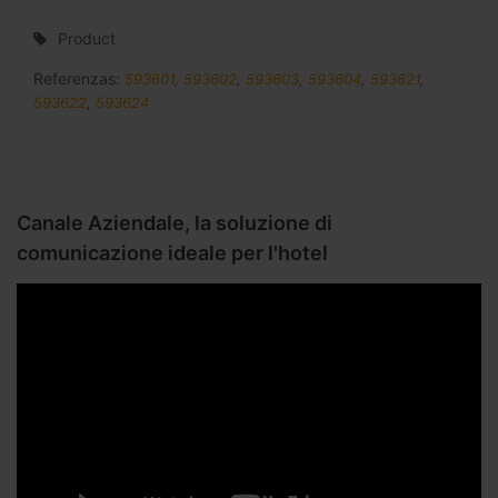
Product
Referenzas:
593601
,
593602
,
593603
,
593604
,
593621
,
593622
,
593624
Canale Aziendale, la soluzione di
comunicazione ideale per l'hotel