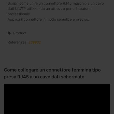
Scopri come unire un connettore RJ45 maschio a un cavo
dati U/UTP utilizzando un attrezzo per crimpatura
professionale.
Applica il connettore in modo semplice e preciso.
Product
Referenzas:
209902
Come collegare un connettore femmina tipo
presa RJ45 a un cavo dati schermato