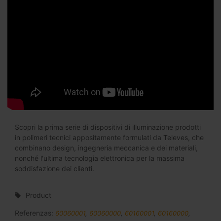
Scopri la prima serie di dispositivi di illuminazione prodotti
in polimeri tecnici appositamente formulati da Televes, che
combinano design, ingegneria meccanica e dei materiali,
nonché l'ultima tecnologia elettronica per la massima
soddisfazione dei clienti.
Product
Referenzas:
60060001
,
60060000
,
60160001
,
60160000
,