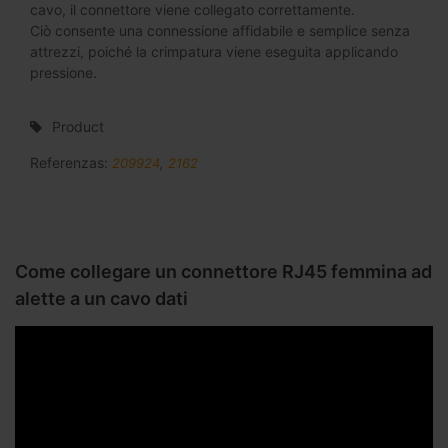
cavo, il connettore viene collegato correttamente.
Ciò consente una connessione affidabile e semplice senza
attrezzi, poiché la crimpatura viene eseguita applicando
pressione.
Product
Referenzas:
209924
,
2162
Come collegare un connettore RJ45 femmina ad
alette a un cavo dati