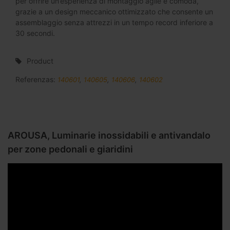
per offrire un’esperienza di montaggio agile e comoda,
grazie a un design meccanico ottimizzato che consente un
assemblaggio senza attrezzi in un tempo record inferiore a
30 secondi.
Product
Referenzas:
140601
,
140605
,
140606
,
140602
AROUSA, Luminarie inossidabili e antivandalo
per zone pedonali e giaridini