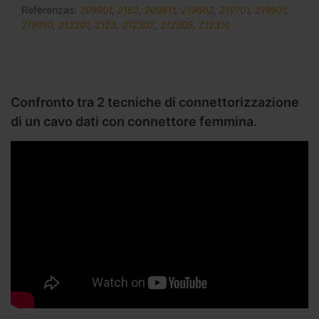
Referenzas:
209901
,
2162
,
209811
,
219602
,
219701
,
219901
,
219910
,
212201
,
2123
,
212302
,
212305
,
212310
Confronto tra 2 tecniche di connettorizzazione
di un cavo dati con connettore femmina.