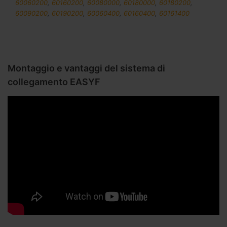
60060200
,
60160200
,
60080000
,
60180000
,
60180200
,
60090200
,
60190200
,
60060400
,
60160400
,
60161400
Montaggio e vantaggi del sistema di
collegamento EASYF