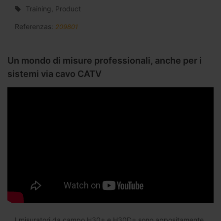
Training, Product
Referenzas:
209801
Un mondo di misure professionali, anche per i
sistemi via cavo CATV
I misuratori da campo H30+ e H30D+ sono appositamente