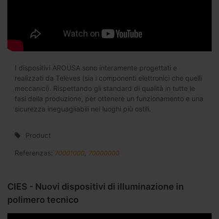
I dispositivi AROUSA sono interamente progettati e
realizzati da Televes (sia i componenti elettronici che quelli
meccanici). Rispettando gli standard di qualità in tutte le
fasi della produzione, per ottenere un funzionamento e una
sicurezza ineguagliabili nei luoghi più ostili.
Product
Referenzas:
70001000
,
70000000
CIES - Nuovi dispositivi di illuminazione in
polimero tecnico