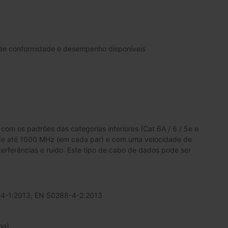
s de conformidade e desempenho disponíveis
om os padrões das categorias inferiores (Cat 6A / 6 / 5e e
ão de até 1000 MHz (em cada par) e com uma velocidade de
nterferências e ruído. Este tipo de cabo de dados pode ser
-4-1:2013, EN 50288-4-2:2013
ma)