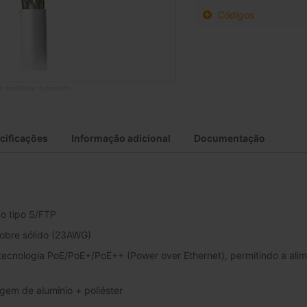
de
Códigos
produto
agrupado
de modificar o produto
cificações
Informação adicional
Documentação
o tipo S/FTP
obre sólido (23AWG)
ecnologia PoE/PoE+/PoE++ (Power over Ethernet), permitindo a ali
gem de alumínio + poliéster