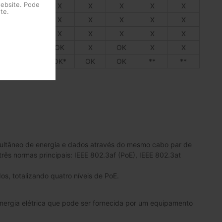
website. Pode
K
X
X
X
X
X
X
te.
X
X
X
X
X
X
X
X
X
X
X
X
X
X
X
X
OK
X
OK
X
X
K*
OK
OK*
OK
OK
**
**
imultâneo de energia e dados através do mesmo cabo par de
rês normas principais: IEEE 802.3af (PoE), IEEE 802.3at
dos, totalizando quatro níveis de PoE.
ergia elétrica que pode ser fornecida por um equipamento