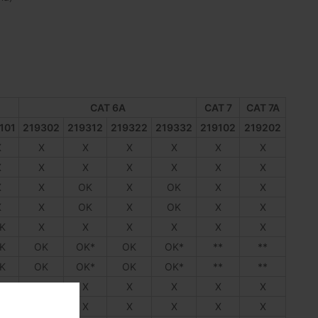
CAT 6A
CAT 7
CAT 7A
101
219302
219312
219322
219332
219102
219202
X
X
X
X
X
X
X
X
X
X
X
X
X
X
X
X
OK
X
OK
X
X
X
X
OK
X
OK
X
X
K
X
X
X
X
X
X
K
OK
OK*
OK
OK*
**
**
K
OK
OK*
OK
OK*
**
**
X
X
X
X
X
X
X
X
X
X
X
X
X
X