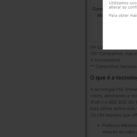
Utilizamos coo
20
alterar as con
Conectores
20
Macho
Para obter ma
209965
20
20
OK Compatível
OK* Compatível, mas e
X Incompatível
** Compatível mecani
O que é a tecnolo
A tecnologia PoE (Powe
cobre, eliminando a ne
(PoE+) e IEEE 802.3bt
Esta última define dois
Os três aspetos que dif
Potência Máxima 
através do cabo 