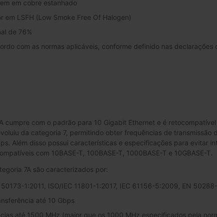
gem em cobre estanhado
ior em LSFH (Low Smoke Free Of Halogen)
nal de 76%
cordo com as normas aplicáveis, conforme definido nas declaraçõe
 cumpre com o padrão para 10 Gigabit Ethernet e é retocompatível c
 evoluiu da categoria 7, permitindo obter frequências de transmiss
ps. Além disso possui características e especificações para evitar i
 compatíveis com 10BASE-T, 100BASE-T, 1000BASE-T e 10GBASE-T.
egoria 7A são caracterizados por:
 50173-1:2011, ISO/IEC 11801-1:2017, IEC 61156-5:2009, EN 50288
ansferência até 10 Gbps
cias até 1500 MHz (maior que os 1000 MHz especificados pela nor