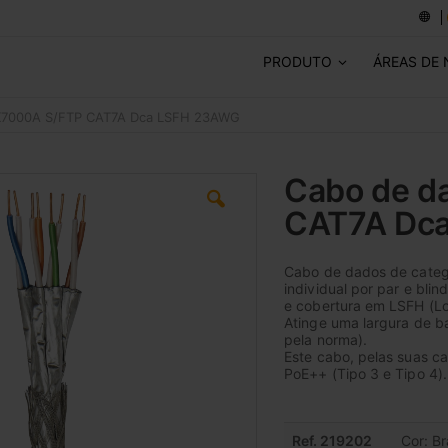
PRODUTO
ÁREAS DE
K7000A S/FTP CAT7A Dca LSFH 23AWG
Cabo de d
CAT7A Dc
Cabo de dados de catego
individual por par e bl
e cobertura em LSFH (L
Atinge uma largura de 
pela norma).
Este cabo, pelas suas ca
PoE++ (Tipo 3 e Tipo 4).
Items
Ref. 219202
Cor: B