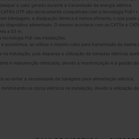
issipar o calor gerado durante a transmissão de energia elétrica.
 CAT6A UTP são tecnicamente compatíveis com a tecnologia PoE++, 
rem blindagem, a dissipação térmica é menos eficiente, o que pode 
 do dispositivo alimentado. O mesmo acontece com os CAT5e e CA
res a 55 m.
a tecnologia PoE nas instalações:
a e económica, ao utilizar o mesmo cabo para transmissão de dados 
de na instalação, pois dispensa a utilização de tomadas elétricas auxil
iente e manutenção otimizada, devido à monitorização e à gestão d
s ao evitar a necessidade de tubagens para alimentação elétrica.
minimizando os riscos elétricos na instalação, devido à utilização d