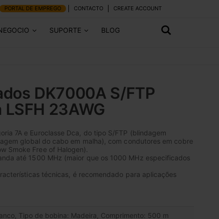
PORTAL DE EMPREGO
CONTACTO
CREATE ACCOUNT
 NEGOCIO
SUPORTE
BLOG
ados DK7000A S/FTP
a LSFH 23AWG
ria 7A e Euroclasse Dca, do tipo S/FTP (blindagem
indagem global do cabo em malha), com condutores em cobre
ow Smoke Free of Halogen).
banda até 1500 MHz (maior que os 1000 MHz especificados
racterísticas técnicas, é recomendado para aplicações
ranco, Tipo de bobina: Madeira, Comprimento: 500 m