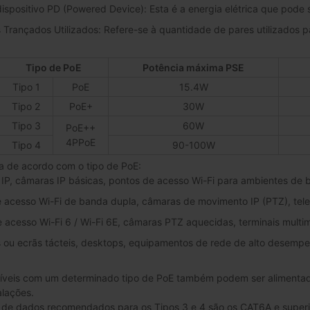
ispositivo PD (Powered Device): Esta é a energia elétrica que pode 
Trançados Utilizados: Refere-se à quantidade de pares utilizados par
Tipo de PoE
Potência máxima PSE
Tipo 1
PoE
15.4W
Tipo 2
PoE+
30W
Tipo 3
60W
PoE++
4PPoE
Tipo 4
90-100W
a de acordo com o tipo de PoE:
s IP, câmaras IP básicas, pontos de acesso Wi-Fi para ambientes de b
e acesso Wi-Fi de banda dupla, câmaras de movimento IP (PTZ), tele
e acesso Wi-Fi 6 / Wi-Fi 6E, câmaras PTZ aquecidas, terminais multi
s ou ecrãs tácteis, desktops, equipamentos de rede de alto desemp
íveis com um determinado tipo de PoE também podem ser alimentados
alações.
 de dados recomendados para os Tipos 3 e 4 são os CAT6A e super