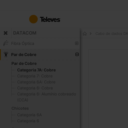
Ir
para
o
Conteúdo
DATACOM
Cabo de dados D
Início
Fibra Óptica
Saltar
Par de Cobre
para
Par de Cobre
o
Categoria 7A: Cobre
final
Categoria 7: Cobre
da
Categoria 6A: Cobre
Galeria
Categoria 6: Cobre
de
Categoria 6: Alumínio cobreado
imagens
(CCA)
Chicotes
Categoria 6A
Categoria 6