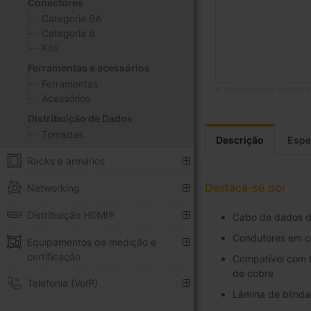
Conectores
Categoria 6A
Categoria 6
Kits
Ferramentas e acessórios
Ferramentas
A Televés reserva o direito 
Acessórios
Saltar
Distribuição de Dados
para
Tomadas
o
Descrição
Espe
início
Racks e armários
da
Galeria
Destaca-se por
Networking
de
imagens
Distribuição HDMI®
Cabo de dados d
Condutores em c
Equipamentos de medição e
certificação
Compatível com t
de cobre
Telefonia (VoIP)
Lâmina de blinda