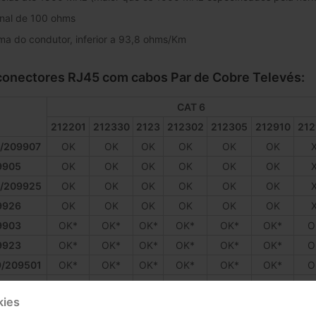
nal de 100 ohms
ma do condutor, inferior a 93,8 ohms/Km
conectores RJ45 com cabos Par de Cobre Televés:
CAT 6
212201
212330
2123
212302
212305
212910
212
/209907
OK
OK
OK
OK
OK
OK
9905
OK
OK
OK
OK
OK
OK
/209925
OK
OK
OK
OK
OK
OK
9926
OK
OK
OK
OK
OK
OK
9903
OK*
OK*
OK*
OK*
OK*
OK*
O
9923
OK*
OK*
OK*
OK*
OK*
OK*
O
/209501
OK*
OK*
OK*
OK*
OK*
OK*
O
9902
OK
OK
OK
OK
OK
OK
kies
/209962
OK
OK
OK
OK
OK
OK