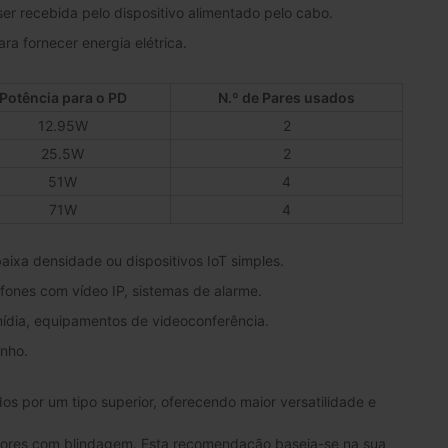
ser recebida pelo dispositivo alimentado pelo cabo.
a fornecer energia elétrica.
Potência para o PD
N.º de Pares usados
12.95W
2
25.5W
2
51W
4
71W
4
aixa densidade ou dispositivos IoT simples.
fones com vídeo IP, sistemas de alarme.
mídia, equipamentos de videoconferência.
enho.
 por um tipo superior, oferecendo maior versatilidade e
iores com blindagem. Esta recomendação baseia-se na sua