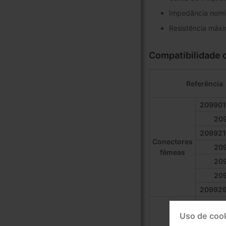
Impedância nomi
Resistência máxi
Compatibilidade 
Referência
209901
20
209921
Conectores
20
fêmeas
20
20
209929
20
Uso de coo
209961