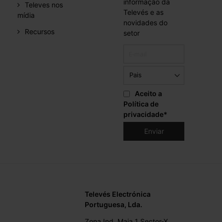
informação da
Televes nos
Televés e as
mídia
novidades do
Recursos
setor
Aceito a
Política de
privacidade
*
Televés Electrónica
Portuguesa, Lda.
Zona Ind. Maia 1 Sector-X