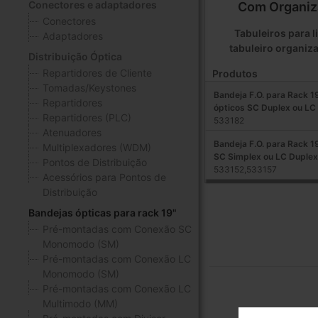
Conectores e adaptadores
Com Organiz
Conectores
Tabuleiros para 
Adaptadores
tabuleiro organiza
Distribuição Óptica
Repartidores de Cliente
Produtos
Tomadas/Keystones
Bandeja F.O. para Rack 1
Repartidores
ópticos SC Duplex ou LC
Repartidores (PLC)
533182
Atenuadores
Bandeja F.O. para Rack 1
Multiplexadores (WDM)
SC Simplex ou LC Duplex
Pontos de Distribuição
533152,533157
Acessórios para Pontos de
Distribuição
Bandejas ópticas para rack 19"
Pré-montadas com Conexão SC
Monomodo (SM)
Pré-montadas com Conexão LC
Monomodo (SM)
Pré-montadas com Conexão LC
Multimodo (MM)