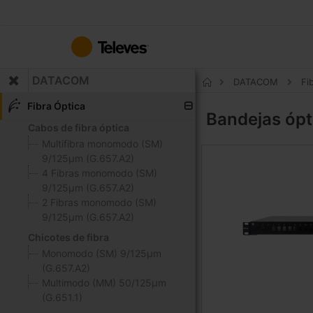
Ir
para
o
Conteúdo
DATACOM
DATACOM
Fi
Início
Fibra Óptica
Bandejas ópt
Cabos de fibra óptica
Multifibra monomodo (SM)
9/125μm (G.657.A2)
4 Fibras monomodo (SM)
9/125μm (G.657.A2)
2 Fibras monomodo (SM)
9/125μm (G.657.A2)
Chicotes de fibra
Monomodo (SM) 9/125μm
(G.657.A2)
Multimodo (MM) 50/125μm
(G.651.1)