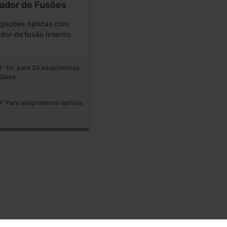
ador de Fusões
ligações ópticas com
dor de fusão interno.
9" 1U, para 24 adaptadores
 Quad
9" Para adaptadores ópticos