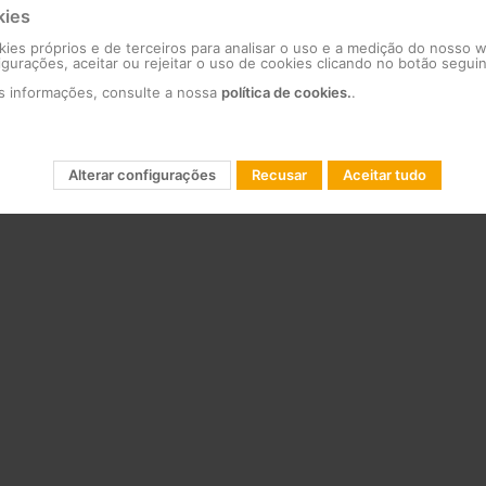
kies
kies próprios e de terceiros para analisar o uso e a medição do nosso 
figurações, aceitar ou rejeitar o uso de cookies clicando no botão seguin
is informações, consulte a nossa
política de cookies.
.
Alterar configurações
Recusar
Aceitar tudo