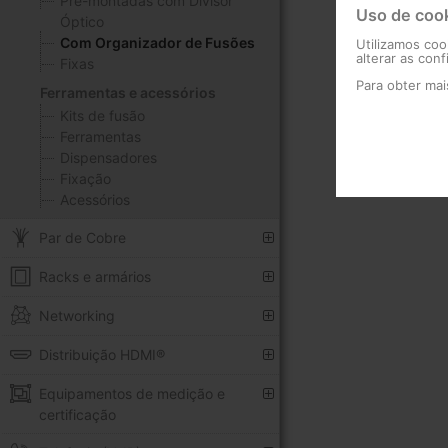
Pré-montadas com Divisor
Uso de coo
Óptico
Com Organizador de Fusões
Utilizamos coo
alterar as con
Fixas
Para obter ma
Ferramentas e acessórios
Kits de fusão
Ferramentas
Dispensadores
Fixação
Acessórios
Par de Cobre
Racks e armários
Networking
Distribuição HDMI®
Equipamentos de medição e
certificação