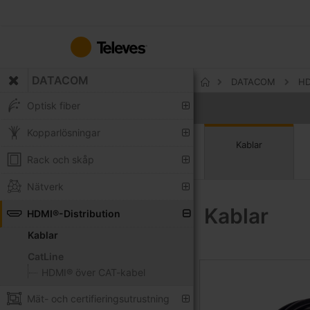
Hoppa
till
innehållet
DATACOM
DATACOM
HD
Hem
Optisk fiber
Kopparlösningar
Kablar
Rack och skåp
Nätverk
Kablar
HDMI®-Distribution
Kablar
CatLine
HDMI® över CAT-kabel
Mät- och certifieringsutrustning