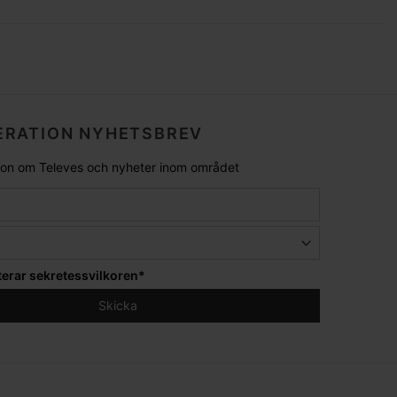
RATION NYHETSBREV
tion om Televes och nyheter inom området
terar
sekretessvilkoren
*