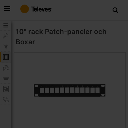
Hoppa
till
innehållet
10" rack
Patch-paneler och
Boxar