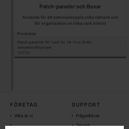
Patch-paneler och Boxar
Används för att sammankoppla olika nätverk och
för organisation av olika rack internt
Produkter
Patch-panel för 10"-rack 1U, för 12 st. RJ45-
kontakter/Keystone
533192
FÖRETAG
SUPPORT
Vilka är vi
Frågor&Svar
Teknisk