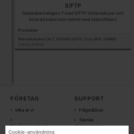
S/FTP
Datakabel kategori 7 med S/FTP (folierade par och
folierad kabel som helhet med skärmflätor)
Produkter
Nätverkskabel Cat 7, DK7000 S/FTP, Cca LSFH, 23AWG
219103,219102
FÖRETAG
SUPPORT
Vilka är vi
Frågor&Svar
Teknisk
Försäljningsnätverk
dokumentation
Cookie-användning