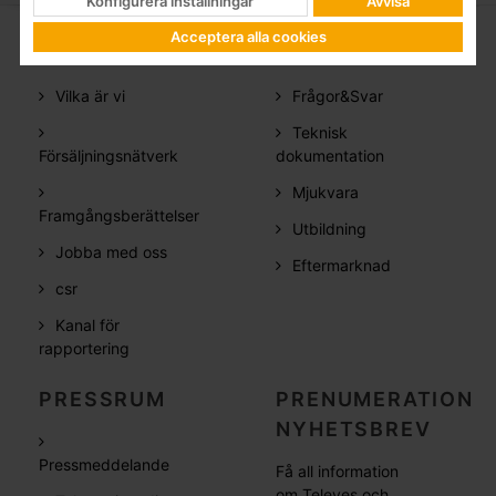
Konfigurera inställningar
Avvisa
Acceptera alla cookies
FÖRETAG
SUPPORT
Vilka är vi
Frågor&Svar
Teknisk
Försäljningsnätverk
dokumentation
Mjukvara
Framgångsberättelser
Utbildning
Jobba med oss
Eftermarknad
csr
Kanal för
rapportering
PRESSRUM
PRENUMERATION
NYHETSBREV
Pressmeddelande
Få all information
om Televes och