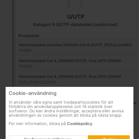
U/UTP
Kategori 6 U/UTP-datakabel (oskärmad)
Produkter
Nätverkskabel utomhus DK6000 Cat 6 U/UTP, PE/Fca 24AWG
212201
Nätverkskabel Cat 6, DK6000 U/UTP, Cca LSFH 23AWG
212330
Nätverkskabel Cat 6, DK6000 U/UTP, Dca LSFH 23AWG
2123,212302,212305
Nätverkskabel Cat 6, DK6000 U/UTP, Dca LSFH 24AWG
Cookie-användning
212310
Vi använder våra egna samt tredjepartscookies för att
förbättra din användarupplevelse och få statistik över
surfvanor. Du kan ändra inställningar, acceptera eller avvisa
användningen av cookies genom att klicka på nästa knapp.
För mer information, klicka på
Cookiepolicy
.