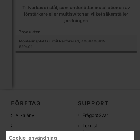
Tillverkade i stål, som underlättar installationen av
förstärkare eller multiswitchar, vilket säkerställer
jordningen
Produkter
Monterinsplatta i stål Perforerad, 400x400x19
589401
FÖRETAG
SUPPORT
Vilka är vi
Frågor&Svar
Teknisk
Försäljningsnätverk
dokumentation
Cookie-användning