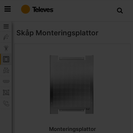
Hoppa
till
innehållet
Skåp
Monteringsplattor
Monteringsplattor