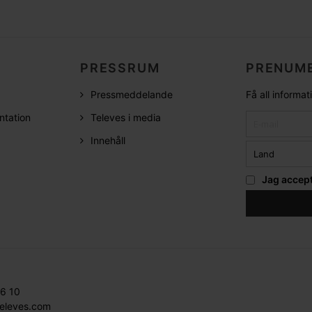
PRESSRUM
PRENUME
Pressmeddelande
Få all informa
ntation
Televes i media
Innehåll
Jag accep
36 10
televes.com