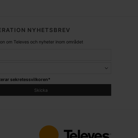
RATION NYHETSBREV
tion om Televes och nyheter inom området
terar
sekretessvilkoren
*