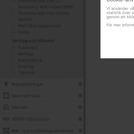
Förmonterade med LC-
Anslutning Multi-mode (MM)
Vi använder vå
statistik över
Förmonterade med Optisk
genom att klic
Splitter
För mer inform
Med Skarvorganisatör
Fasta
Verktyg och tillbehör
Fusionskit
Verktyg
Kabelhållare
Fixering
Tillbehör
Kopparlösningar
Rack och skåp
Nätverk
HDMI®-Distribution
Mät- och certifieringsutrustning