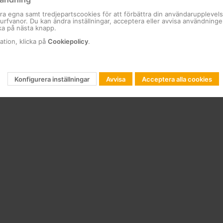
ra egna samt tredjepartscookies för att förbättra din användarupplevel
 surfvanor. Du kan ändra inställningar, acceptera eller avvisa användning
ka på nästa knapp.
ation, klicka på
Cookiepolicy
.
Konfigurera inställningar
Avvisa
Acceptera alla cookies