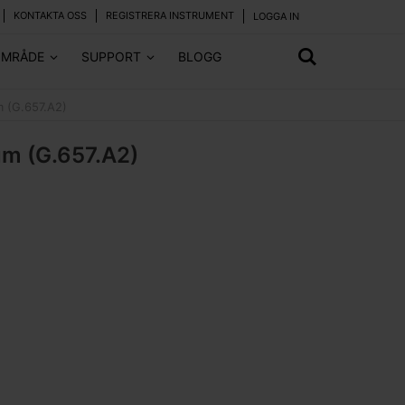
KONTAKTA OSS
REGISTRERA INSTRUMENT
LOGGA IN
OMRÅDE
SUPPORT
BLOGG
m (G.657.A2)
μm (G.657.A2)