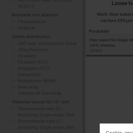
Loose t
(G.651.1)
Multi-fiber kabel
Kontakter och adaptrar
vardera 250 µm-
Fiberkontakter
Adaptrar
Produkter
Optisk distribution
Fiber kabel FK4 Single-M
UAP (user access point) boxar
LSFH, inomhus
Uttag/Keystone
231942
Fördelare
Fördelare (PLC)
Avtappare (PLC)
Dämpsatser
Multiplexers (WDM)
Skarvskåp
Tillbehör till Skarvskåp
Fiberskarvboxar för 19" rack
Förmonterade med SC-
Anslutning Single-mode (SM)
Förmonterade med LC-
Anslutning Single-mode (SM)
Cookie-anv