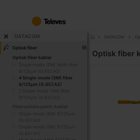
Hoppa
till
innehållet
DATACOM
DATACOM
Op
Hem
Optisk fiber
Optisk fiber 
Optisk fiber kablar
Single-mode (SM) Multi-fiber
9/125μm (G.657.A2)
4 Single-mode (SM) fiber
9/125μm (G.657.A2)
2 Single-mode (SM) fiber
9/125μm (G.657.A2)
Fiberoptiska patch-kablar
Single-mode (SM) 9/125μm
(G.657.A2)
Single-mode (SM) 9/125μm
(G.657.A1)
Multi-mode (MM) 50/125μm