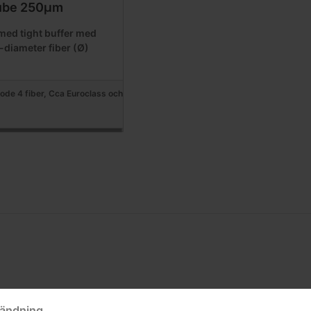
ube 250µm
 med tight buffer med
diameter fiber (Ø)
ode 4 fiber, Cca Euroclass och
ändning