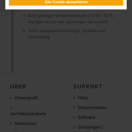
Alle Cookie akzeptieren
Fernspeisung über Multiswitch
Sehr geringer Stromverbrauch (<5 W), 50 %
weniger als bei der vorherigen Generation
100% europäisches Design, Qualität und
Herstellung
ÜBER
SUPPORT
Firmenprofil
FAQs
Dokumentation
Vertriebsstandorte
Software
Referenzen
Schulungen /