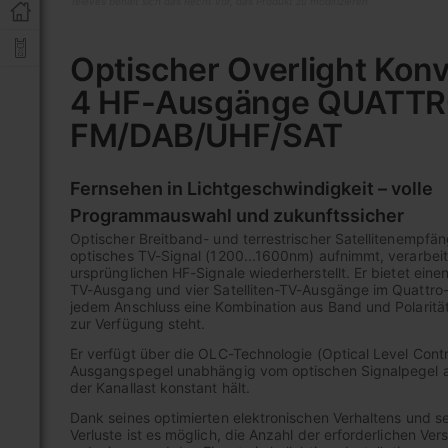
Televes behält sich das Recht vor, das Produkt zu modifizieren
Zum
Anfang
Optischer Overlight Konv
der
4 HF-Ausgänge QUATT
Bildgalerie
springen
FM/DAB/UHF/SAT
Fernsehen in Lichtgeschwindigkeit – volle
Programmauswahl und zukunftssicher
Optischer Breitband- und terrestrischer Satellitenempfäng
optisches TV-Signal (1200...1600nm) aufnimmt, verarbeit
ursprünglichen HF-Signale wiederherstellt. Er bietet einen
TV-Ausgang und vier Satelliten-TV-Ausgänge im Quattro
jedem Anschluss eine Kombination aus Band und Polarität
zur Verfügung steht.
Er verfügt über die OLC-Technologie (Optical Level Contr
Ausgangspegel unabhängig vom optischen Signalpegel 
der Kanallast konstant hält.
Dank seines optimierten elektronischen Verhaltens und s
Verluste ist es möglich, die Anzahl der erforderlichen Ver