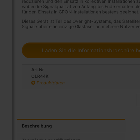
reduzieren und den Einsatz in kollektiven Installationen 
wobei die Signalqualität von Anfang bis Ende erhalten blei
für den Einsatz in GPON-Installationen bestens geeignet.
Dieses Gerät ist Teil des Overlight-Systems, das Satellit
Signale über eine einzige Glasfaser an mehrere Nutzer ver
Laden Sie die Informationsbroschüre h
Art.Nr
OLR44K
Produktdaten
Beschreibung