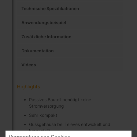
Technische Spezifikationen
Anwendungsbeispiel
Zusätzliche Information
Dokumentation
Videos
Highlights
Passives Bauteil benötigt keine
Stromversorgung
Sehr kompakt
Gussgehäuse bei Televes entwickelt und
hergestellt
Verwendung von Cookies