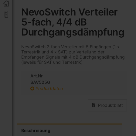
Zum
Anfang
NevoSwitch Verteiler
der
5-fach, 4/4 dB
Bildgalerie
springen
Durchgangsdämpfung
NevoSwitch 2-fach Verteiler mit 5 Eingängen (1 x
Terrestrik und 4 x SAT) zur Verteilung der
Empfangen Signale mit 4 dB Durchgangsdämpfung
(jeweils für SAT und Terrestrik)
Art.Nr
SAV525G
Produktdaten
Produktblatt
Beschreibung