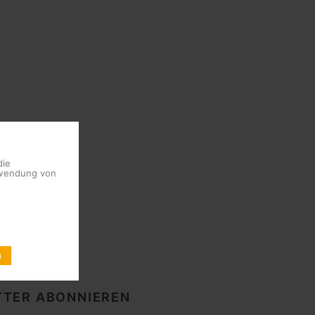
die
erwendung von
n
TER ABONNIEREN