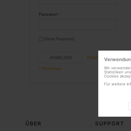
Passwort
Show Password
Passwort vergessen?
ANMELDEN
Verwendung
Wir verwenden
Statistiken un
Cookies akzept
Für weitere In
ÜBER
SUPPORT