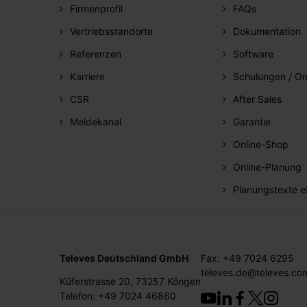
Firmenprofil
FAQs
Vertriebsstandorte
Dokumentation
Referenzen
Software
Karriere
Schulungen / On
CSR
After Sales
Meldekanal
Garantie
Online-Shop
Online-Planung
Planungstexte e
Televes Deutschland GmbH
Fax: +49 7024 6295
televes.de@televes.co
Küferstrasse 20, 73257 Köngen
Telefon: +49 7024 46860