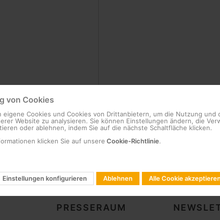
 von Cookies
 eigene Cookies und Cookies von Drittanbietern, um die Nutzung und 
serer Website zu analysieren. Sie können Einstellungen ändern, die V
ieren oder ablehnen, indem Sie auf die nächste Schaltfläche klicken.
formationen klicken Sie auf unsere
Cookie-Richtlinie
.
Einstellungen konfigurieren
Ablehnen
Alle Cookie akzeptiere
PRESSERAUM
NEWSLET