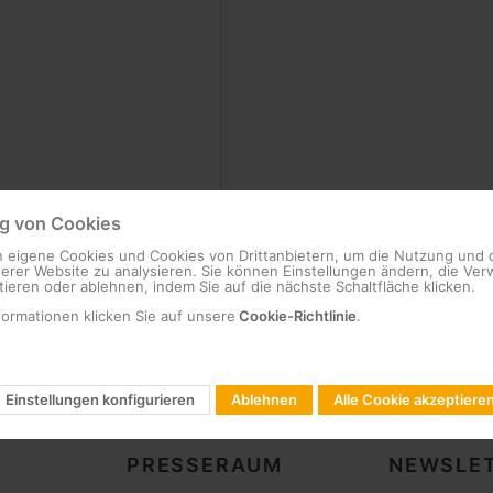
 von Cookies
 eigene Cookies und Cookies von Drittanbietern, um die Nutzung und 
serer Website zu analysieren. Sie können Einstellungen ändern, die V
ieren oder ablehnen, indem Sie auf die nächste Schaltfläche klicken.
formationen klicken Sie auf unsere
Cookie-Richtlinie
.
Einstellungen konfigurieren
Ablehnen
Alle Cookie akzeptiere
PRESSERAUM
NEWSLET