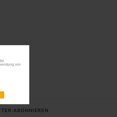
die
erwendung von
n
TER ABONNIEREN