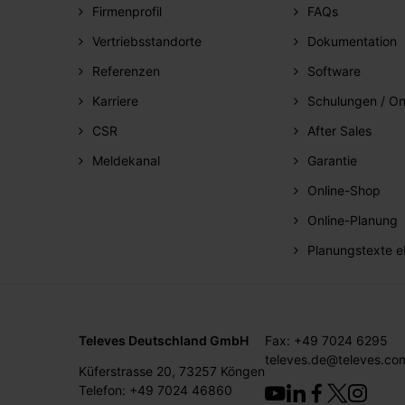
Firmenprofil
FAQs
Vertriebsstandorte
Dokumentation
Referenzen
Software
Karriere
Schulungen / On
CSR
After Sales
Meldekanal
Garantie
Online-Shop
Online-Planung
Planungstexte e
Televes Deutschland GmbH
Fax: +49 7024 6295
televes.de@televes.co
Küferstrasse 20, 73257 Köngen
Telefon: +49 7024 46860