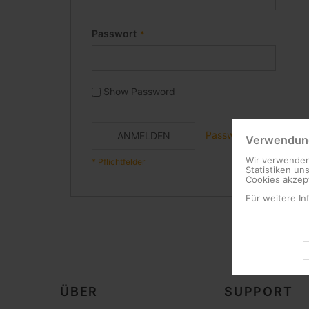
Passwort
Show Password
Passwort vergessen?
ANMELDEN
Verwendung
Wir verwenden
Statistiken un
Cookies akzept
Für weitere In
ÜBER
SUPPORT