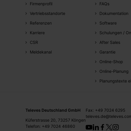
Firmenprofil
FAQs
Vertriebsstandorte
Dokumentation
Referenzen
Software
Karriere
Schulungen / On
CSR
After Sales
Meldekanal
Garantie
Online-Shop
Online-Planung
Planungstexte e
Televes Deutschland GmbH
Fax: +49 7024 6295
televes.de@televes.co
Küferstrasse 20, 73257 Köngen
Telefon: +49 7024 46860