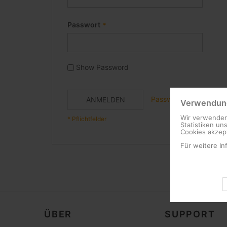
Passwort
Show Password
Passwort vergessen?
ANMELDEN
Verwendung
Wir verwenden
Statistiken un
Cookies akzept
Für weitere In
ÜBER
SUPPORT