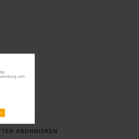
die
erwendung von
n
TER ABONNIEREN