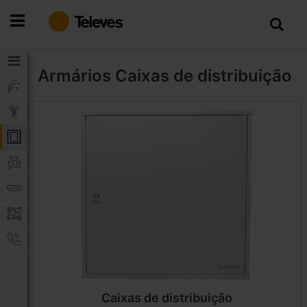
Ir
para
o
Conteúdo
Armários
Caixas de distribuição
Caixas de distribuição