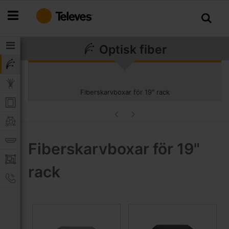
Hoppa
till
innehållet
Optisk fiber
Fiberskarvboxar för 19" rack
Fiberskarvboxar för 19"
rack