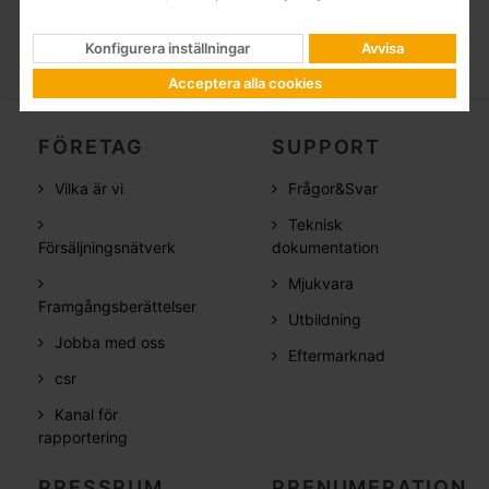
Konfigurera inställningar
Avvisa
Acceptera alla cookies
FÖRETAG
SUPPORT
Vilka är vi
Frågor&Svar
Teknisk
Försäljningsnätverk
dokumentation
Mjukvara
Framgångsberättelser
Utbildning
Jobba med oss
Eftermarknad
csr
Kanal för
rapportering
PRESSRUM
PRENUMERATION