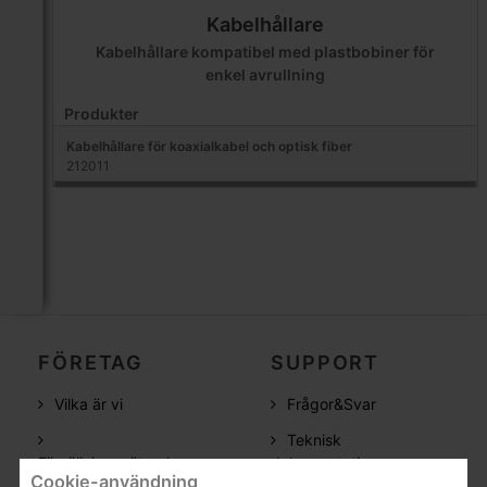
Kabelhållare
Kabelhållare kompatibel med plastbobiner för
enkel avrullning
Produkter
Kabelhållare för koaxialkabel och optisk fiber
212011
FÖRETAG
SUPPORT
Vilka är vi
Frågor&Svar
Teknisk
Försäljningsnätverk
dokumentation
Cookie-användning