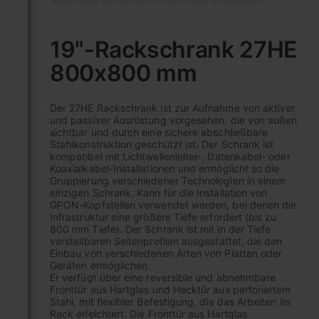
Televes behält sich das Recht vor, das Produkt zu modifizieren
Zum
Anfang
19"-Rackschrank 27HE
der
800x800 mm
Bildgalerie
springen
Der 27HE Rackschrank ist zur Aufnahme von aktiver
und passiver Ausrüstung vorgesehen, die von außen
sichtbar und durch eine sichere abschließbare
Stahlkonstruktion geschützt ist. Der Schrank ist
kompatibel mit Lichtwellenleiter-, Datenkabel- oder
Koaxialkabel-Installationen und ermöglicht so die
Gruppierung verschiedener Technologien in einem
einzigen Schrank. Kann für die Installation von
GPON-Kopfstellen verwendet werden, bei denen die
Infrastruktur eine größere Tiefe erfordert (bis zu
800 mm Tiefe). Der Schrank ist mit in der Tiefe
verstellbaren Seitenprofilen ausgestattet, die den
Einbau von verschiedenen Arten von Platten oder
Geräten ermöglichen.
Er verfügt über eine reversible und abnehmbare
Fronttür aus Hartglas und Hecktür aus perforiertem
Stahl, mit flexibler Befestigung, die das Arbeiten im
Rack erleichtert. Die Fronttür aus Hartglas