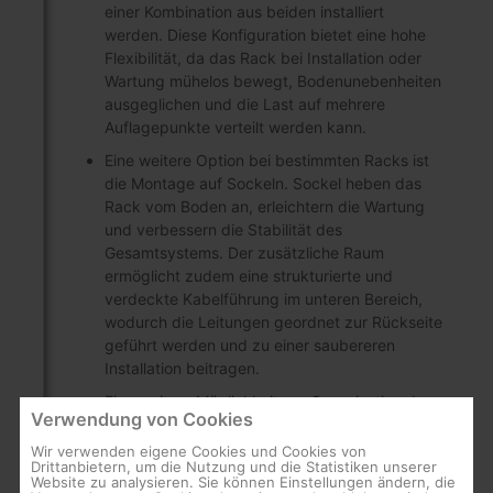
einer Kombination aus beiden installiert
werden. Diese Konfiguration bietet eine hohe
Flexibilität, da das Rack bei Installation oder
Wartung mühelos bewegt, Bodenunebenheiten
ausgeglichen und die Last auf mehrere
Auflagepunkte verteilt werden kann.
Eine weitere Option bei bestimmten Racks ist
die Montage auf Sockeln. Sockel heben das
Rack vom Boden an, erleichtern die Wartung
und verbessern die Stabilität des
Gesamtsystems. Der zusätzliche Raum
ermöglicht zudem eine strukturierte und
verdeckte Kabelführung im unteren Bereich,
wodurch die Leitungen geordnet zur Rückseite
geführt werden und zu einer saubereren
Installation beitragen.
Eine weitere Möglichkeit zur Organisation der
Verwendung von Cookies
Verkabelung ist der Einsatz von
Kabeldurchführungen. Diese ermöglichen ein
Wir verwenden eigene Cookies und Cookies von
Drittanbietern, um die Nutzung und die Statistiken unserer
effizientes Kabelmanagement innerhalb des
Website zu analysieren. Sie können Einstellungen ändern, die