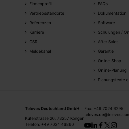
Firmenprofil
FAQs
Vertriebsstandorte
Dokumentation
Referenzen
Software
Karriere
Schulungen / On
CSR
After Sales
Meldekanal
Garantie
Online-Shop
Online-Planung
Planungstexte e
Televes Deutschland GmbH
Fax: +49 7024 6295
televes.de@televes.co
Küferstrasse 20, 73257 Köngen
Telefon: +49 7024 46860