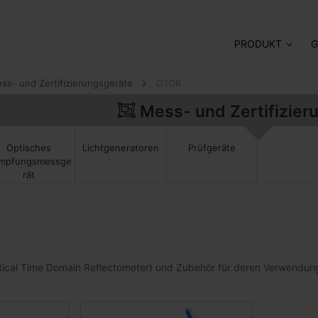
PRODUKT
G
ss- und Zertifizierungsgeräte
OTDR
Mess- und Zertifizier
Prüfgeräte
Optisches
Lichtgeneratoren
mpfungsmessge
rät
cal Time Domain Reflectometer) und Zubehör für deren Verwendun