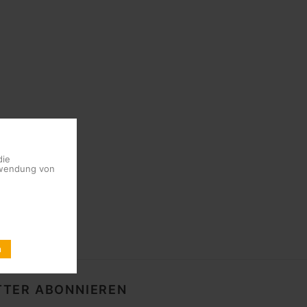
die
erwendung von
n
TER ABONNIEREN