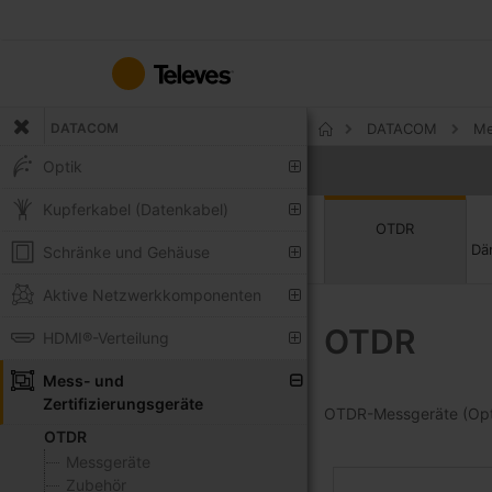
Zum
Inhalt
springen
DATACOM
DATACOM
Me
Startseite
Optik
Kupferkabel (Datenkabel)
OTDR
Dä
Schränke und Gehäuse
Aktive Netzwerkkomponenten
OTDR
HDMI®-Verteilung
Mess- und
Zertifizierungsgeräte
OTDR-Messgeräte (Opti
OTDR
Messgeräte
Zubehör